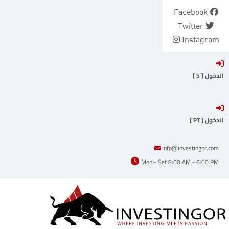
Ski
Facebook
t
Twitter
conten
Instagram
الدخول [ S ]
الدخول [ PT ]
info@investingor.com
Mon - Sat 8:00 AM - 6:00 PM