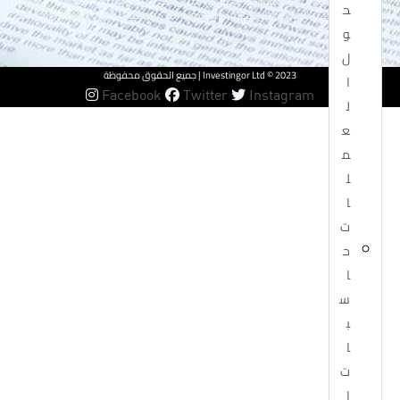
أموال لا يمكنك تحمل خسارتها. يجب أن تكون على دراية بجميع المخاطر المرتبطة
ح
بتداول العملات الأجنبية وأن تطلب المشورة من مستشار مالي مستقل إذا كانت
لديك أي شكوك.
و
ل
Investingor Ltd © 2023 | جميع الحقوق محفوظة
ا
Facebook
Twitter
Instagram
ل
ع
م
ل
ا
ت
ح
ا
س
ب
ا
ت
ا