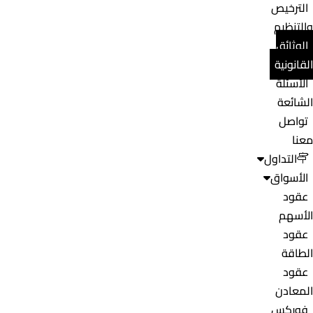
الترخيص
والتنظيم
الوثائق
القانونية
الأسئلة
الشائعة
تواصل
معنا
التداول
الأسواق
عقود
الأسهم
عقود
الطاقة
عقود
المعادن
فوركس