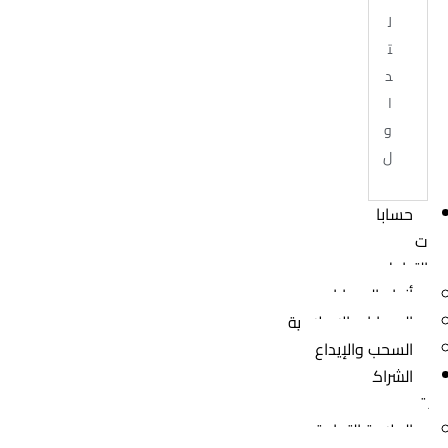
ل
ت
د
ا
و
ل
حسابا
ت
التداول
أنواع الحسابات
الحسابات الإسلامية
السحب والإيداع
الشراك
ة
العلامة التجارية