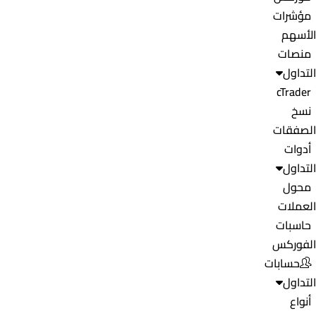
مؤشرات
الأسهم
منصات
التداول
cTrader
نسخ
الصفقات
أدوات
التداول
محول
العملات
حاسبات
الفوركس
حسابات
التداول
أنواع