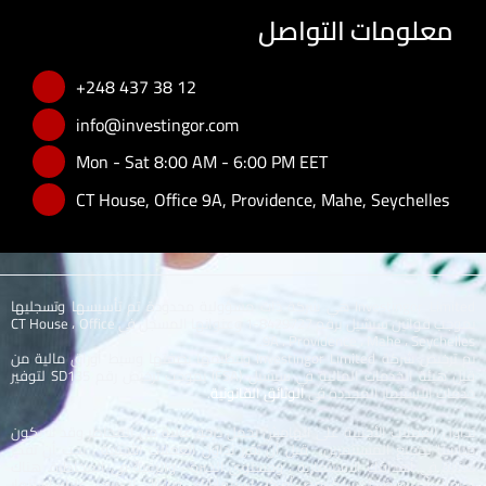
معلومات التواصل
+248 437 38 12
info@investingor.com
Mon - Sat 8:00 AM - 6:00 PM EET
CT House, Office 9A, Providence, Mahe, Seychelles
Investingor Limited هي شركة ذات مسؤولية محدودة تم تأسيسها وتسجليها
بموجب قوانين سيشيل برقم 8429727-1 وعنوانها المسجل في CT House ، Office
9A ، Providence ، Mahe ، Seychelles..
تم ترخيص شركة Investingor Limited وتنظيمها بصفتها وسيط أوراق مالية من
قبل هيئة الخدمات المالية في سيشيل (FSA) بموجب ترخيص رقم SD135 لتوفير
خدمات الاستثمار المحددة في
الوثائق القانونية
.
تداول العملات الأجنبية على الهامش يحمل درجة عالية من المخاطر وقد لا يكون
مناسبًا لجميع المستثمرين. قبل أن تقرر تداول العملات الأجنبية ، يجب أن تفكر
بعناية في أهدافك الاستثمارية ، ومستوى الخبرة ، والرغبة في المخاطرة. هناك
احتمال أن تتعرض لخسارة بعض أو كل استثماراتك ، وبالتالي لا ينبغي عليك استثمار