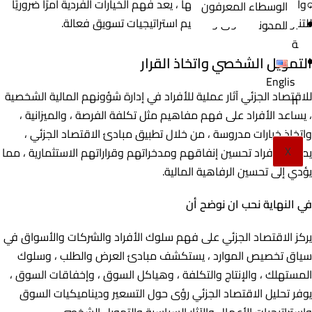
، والمفاضلات التي يواجهونها ، يعد فهم الخيارات الفردية أمرًا ضروريًا
الوسطاء المعرفون
للتنبؤ بسلوك السوق وتصميم استراتيجيات تسويق فعالة.
المدون
ة
التمويل الشخصي واتخاذ القرار
Englis
للاقتصاد الجزئي آثار عملية للأفراد في إدارة شؤونهم المالية الشخصية
h
، يساعد الأفراد على فهم مفاهيم مثل تكلفة الفرصة ، والميزانية ،
واتخاذ خيارات مدروسة ، من خلال تطبيق مبادئ الاقتصاد الجزئي ،
X
يمكن للأفراد تحسين إنفاقهم ومدخراتهم وقراراتهم الاستثمارية ، مما
يؤدي إلى تحسين الرفاهية المالية.
في النهاية نحب ان نوضح أن
يركز الاقتصاد الجزئي على فهم سلوك الأفراد والشركات والأسواق في
سياق تخصيص الموارد ، يستكشف مبادئ العرض والطلب ، وسلوك
المستهلك ، والإنتاج والتكلفة ، وهياكل السوق ، وإخفاقات السوق ،
يوفر تحليل الاقتصاد الجزئي رؤى حول التسعير وديناميكيات السوق
واستراتيجيات الأعمال والآثار السياسية والتمويل الشخصي.