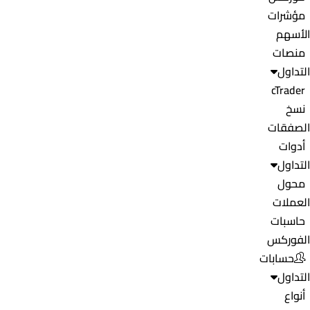
مؤشرات
الأسهم
منصات
التداول
cTrader
نسخ
الصفقات
أدوات
التداول
محول
العملات
حاسبات
الفوركس
حسابات
التداول
أنواع