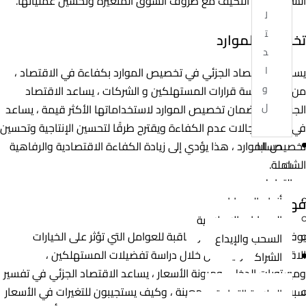
الشركات في التكيف مع ظروف السوق المتغيرة وتحسين عملياتها.
ل
ت
تخصيص الموارد
د
ا
يساهم الاقتصاد الجزئي في تخصيص الموارد بكفاءة في الاقتصاد ،
و
من خلال دراسة قرارات المستهلكين و الشركات ، يساعد الاقتصاد
ل
الجزئي على ضمان تخصيص الموارد لاستخداماتها الأكثر قيمة ، يساعد
في تحديد مجالات عدم الكفاءة ويقترح طرقًا لتحسين الإنتاجية وتحسين
تخصيص الموارد ، هذا يؤدي إلى زيادة الكفاءة الاقتصادية والرفاهية
حسابا
الشاملة.
ت
التداول
فهم الخيارات الفردية
أنواع الحسابات
الحسابات الإسلامية
يوفر الاقتصاد الجزئي نظرة ثاقبة للعوامل التي تؤثر على الخيارات
السحب والإيداع
الاقتصادية الفردية ، من خلال دراسة تفضيلات المستهلكين ،
الشراك
ومستويات الدخل ، ومرونة الأسعار ، يساعد الاقتصاد الجزئي في تفسير
ة
سبب شراء الأفراد لسلع معينة ، وكيف يستجيبون للتغيرات في الأسعار
العلامة التجارية