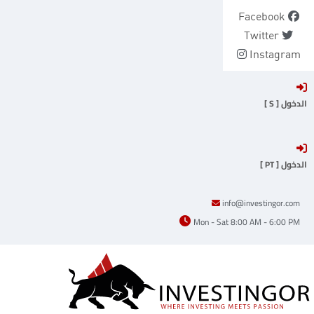
Ski
Facebook
t
Twitter
conten
Instagram
الدخول [ S ]
الدخول [ PT ]
info@investingor.com
Mon - Sat 8:00 AM - 6:00 PM