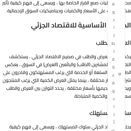
محددة وعمليات صنع القرار الخاصة بها ، ويسعى إلى فهم كيفية تأثير
ق
هذه القرارات على الأسعار والكميات وديناميكيات السوق الإجمالية.
و
د
المبادئ الأساسية للاقتصاد الجزئي
ا
ل
العرض والطلب
ط
ا
يكمن مبدأ العرض والطلب في صميم الاقتصاد الجزئي ، يستكشف
ق
التفاعل بين المشترين (الطلب) والبائعين (العرض) في السوق ، يعكس
ة
الطلب كمية السلعة أو الخدمة التي يرغب المستهلكون وقادرون على
ع
شرائها بأسعار مختلفة ، بينما يمثل العرض الكمية التي يرغب المنتجون
ق
ويمكنهم تقديمها بأسعار مختلفة ، يحدد التوازن بين العرض والطلب
و
سعر السوق والكمية المتبادلة.
د
ا
سلوك المستهلك
ل
أ
يحلل الاقتصاد الجزئي سلوك المستهلك ، ويسعى إلى فهم كيفية
س