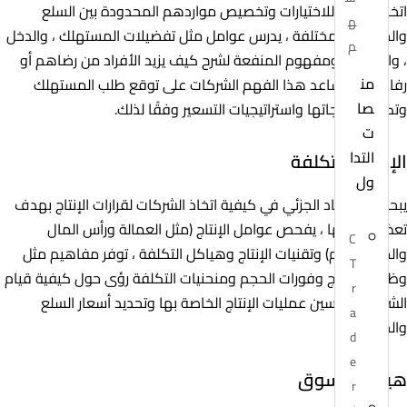
اتخاذ الأفراد للاختيارات وتخصيص مواردهم المحدودة بين السلع
ه
والخدمات المختلفة ، يدرس عوامل مثل تفضيلات المستهلك ، والدخل
م
، والأسعار ، ومفهوم المنفعة لشرح كيف يزيد الأفراد من رضاهم أو
من
رفاههم ، يساعد هذا الفهم الشركات على توقع طلب المستهلك
صا
وتكييف منتجاتها واستراتيجيات التسعير وفقًا لذلك.
ت
التدا
الإنتاج والتكلفة
ول
يبحث الاقتصاد الجزئي في كيفية اتخاذ الشركات لقرارات الإنتاج بهدف
تعظيم أرباحها ، يفحص عوامل الإنتاج (مثل العمالة ورأس المال
C
والمواد الخام) وتقنيات الإنتاج وهياكل التكلفة ، توفر مفاهيم مثل
T
وظائف الإنتاج وفورات الحجم ومنحنيات التكلفة رؤى حول كيفية قيام
r
الشركات بتحسين عمليات الإنتاج الخاصة بها وتحديد أسعار السلع
a
والخدمات.
d
e
هياكل السوق
r