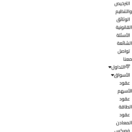
الترخيص
والتنظيم
الوثائق
القانونية
الأسئلة
الشائعة
تواصل
معنا
التداول
الأسواق
عقود
الأسهم
عقود
الطاقة
عقود
المعادن
فوركس