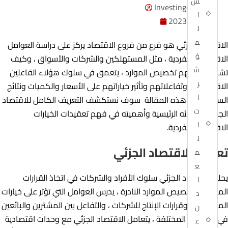
س
Investingor Admin
ا
يوليو 26, 2023
ل
م
الاقتصاد الجزئي هو فرع من فروع الاقتصاد يركز على دراسة العوامل
ؤ
الاقتصادية الفردية ، مثل المستهلكين والشركات والأسواق ، وكيف
ش
تشكل قراراتهم تخصيص الموارد ، يتعمق في سلوك هؤلاء الفاعلين
ر
الاقتصاديين وتفاعلاتهم وتأثير خياراتهم على الأسعار والكميات ونتائج
ا
السوق ، في هذه المقالة سوف نستكشف التعريف الكامل للاقتصاد
ت
الجزئي ومبادئه الرئيسية وأهميته في فهم تعقيدات الخيارات
ا
الاقتصادية الفردية.
ل
تعريف الاقتصاد الجزئي
م
ع
يحلل الاقتصاد الجزئي سلوك الأفراد والشركات في اتخاذ القرارات
ا
المتعلقة بتخصيص الموارد النادرة ، يدرس العوامل التي تؤثر على خيارات
د
المستهلك ، وقرارات الإنتاج للشركات ، والتفاعل بين المشترين والبائعين
ن
في الأسواق المختلفة ، يتعامل الاقتصاد الجزئي مع وحدات اقتصادية
ع