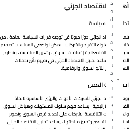
ح
أهمية الاقتصاد الجزئي
و
ل
تداعيات السياسة
ا
ل
يلعب الاقتصاد الجزئي دورًا حيويًا في توجيه قرارات السياسة العامة ، من
ع
خلال فهم سلوك الأفراد والشركات ، يمكن لواضعي السياسات تصميم
م
سياسات فعالة لمعالجة إخفاقات السوق ، وتعزيز المنافسة ، وتنظيم
ل
الصناعات ، يساعد تحليل الاقتصاد الجزئي في تقييم تأثير تدخلات
ا
السياسة على نتائج السوق والرفاهية.
ت
ح
استراتيجية العمل
ا
س
يوفر الاقتصاد الجزئي للشركات الأدوات والرؤى الأساسية لاتخاذ
ب
القرارات الاستراتيجية ، يساعد فهم سلوك المستهلك وهياكل السوق
ا
والديناميكيات التنافسية الشركات على تحديد فرص السوق وتطوير
ت
استراتيجيات التسعير وتمييز منتجاتها ، يساعد تحليل الاقتصاد الجزئي
ا