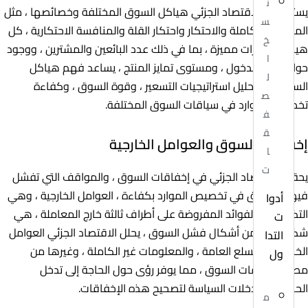
ن
يستكشف الاقتصاد الجزئي هياكل السوق المختلفة وخصائصها ، مثل
س
المنافسة الكاملة والاحتكار واحتكار القلة والمنافسة الاحتكارية ، كل
خ
هيكل له ميزات مميزة ، بما في ذلك عدد البائعين والمشترين ، ووجود
ا
حواجز أمام الدخول ، ومستوى تمايز المنتج ، يساعد فهم هياكل
ل
السوق في تحليل استراتيجيات التسعير ، وقوة السوق ، وكفاءة
ص
تخصيص الموارد في سياقات السوق المختلفة.
ف
ق
إخفاقات السوق والعوامل الخارجية
ا
ت
يحقق الاقتصاد الجزئي في إخفاقات السوق ، والمواقف التي تفشل
فيها الأسواق في تخصيص الموارد بكفاءة ، العوامل الخارجية ، وهي
أدوا
التكاليف أو الفوائد المفروضة على أطراف ثالثة خارج المعاملة ، هي
ت
شكل شائع من أشكال فشل السوق ، يحلل الاقتصاد الجزئي العوامل
التدا
الخارجية ، والسلع العامة ، والمعلومات غير الكاملة ، وغيرها من
ول
مصادر إخفاقات السوق ، مما يوفر رؤى حول الحاجة إلى تدخل
الحكومة وتدخلات السياسة لتصحيح هذه الإخفاقات.
م