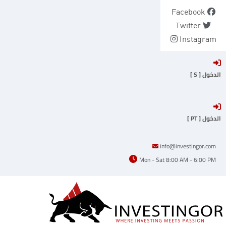
Ski
Facebook
t
Twitter
conten
Instagram
الدخول [ S ]
الدخول [ PT ]
info@investingor.com
Mon - Sat 8:00 AM - 6:00 PM