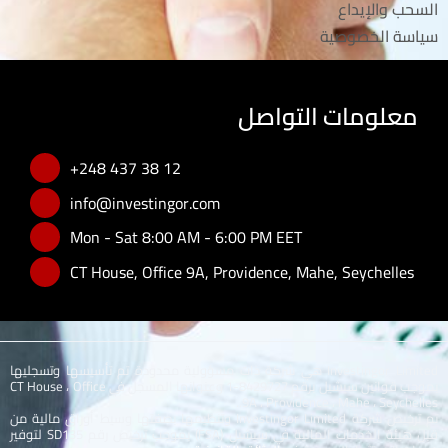
السحب والإيداع
سياسة الخصوصية
معلومات التواصل
+248 437 38 12
info@investingor.com
Mon - Sat 8:00 AM - 6:00 PM EET
CT House, Office 9A, Providence, Mahe, Seychelles
Investingor Limited هي شركة ذات مسؤولية محدودة تم تأسيسها وتسجليها
بموجب قوانين سيشيل برقم 8429727-1 وعنوانها المسجل في CT House ، Office
9A ، Providence ، Mahe ، Seychelles..
تم ترخيص شركة Investingor Limited وتنظيمها بصفتها وسيط أوراق مالية من
قبل هيئة الخدمات المالية في سيشيل (FSA) بموجب ترخيص رقم SD135 لتوفير