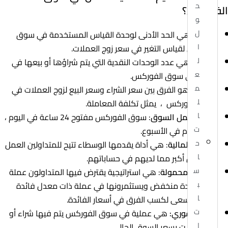
ح
الفوركس؟
و
ل
النقطة
: هي الحد الأدنى لوحدة القياس المستخدمة في سوق
ا
الفوركس لقياس التغير في سعر زوج العملات.
ل
اللوتات
: هي عدد الوحدات النقدية التي يتم شراؤها أو بيعها في
ع
عملية في سوق الفوركس.
م
السبريد
: هو الفرق بين سعر الشراء وسعر البيع لزوج العملات في
ل
سوق الفوركس ، يمثل تكلفة المعاملة.
ا
ساعات عمل السوق
: سوق الفوركس مفتوح 24 ساعة في اليوم ،
ت
خمسة أيام في الأسبوع.
ح
الرافعة المالية
: هي أداة يقدمها الوسطاء تتيح للمتداولين العمل
ا
برأس مال أكبر مما لديهم في حساباتهم.
س
التجارة المحمولة
: هي استراتيجية يقترض فيها المتداولون عملة
ب
بسعر فائدة منخفض ويستثمرونها في عملة ذات معدل فائدة
ا
أعلى ، ونسعى لكسب الفرق في أسعار الفائدة.
ت
السعر الفوري:
هي عملية في سوق الفوركس يتم فيها شراء أو
ا
بيع العملات بسعر السوق الحالي.