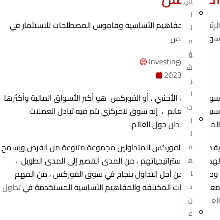
س
ا
الرئيسية
»
المفاهيم الأساسية وقاموس المصطلحات للاستثمار في
ل
سوق الفوركس
م
ؤ
Investingor Admin
ش
مايو 26, 2023
ر
ا
سوق الصرف الأجنبي ، أو الفوركس هو أكبر الأسواق المالية وأكثرها
ت
سيولة في العالم ، إنه سوق لامركزي يتم فيه تبادل العملات
ا
المختلفة للبلدان حول العالم.
ل
يقدم سوق الفوركس للمتداولين مجموعة متنوعة من الفرص ويسمح
م
لهم بتداول استراتيجياتهم ، من المدى القصير إلى المدى الطويل ،
ع
ومع ذلك ، من أجل التداول بنجاح في سوق الفوركس ، من المهم
ا
معرفة الأدوات المختلفة والمفاهيم الأساسية المستخدمة في
تداول
د
العملات
.
ن
ع