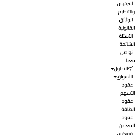
الترخيص
والتنظيم
الوثائق
القانونية
الأسئلة
الشائعة
تواصل
معنا
التداول
الأسواق
عقود
الأسهم
عقود
الطاقة
عقود
المعادن
فوركس