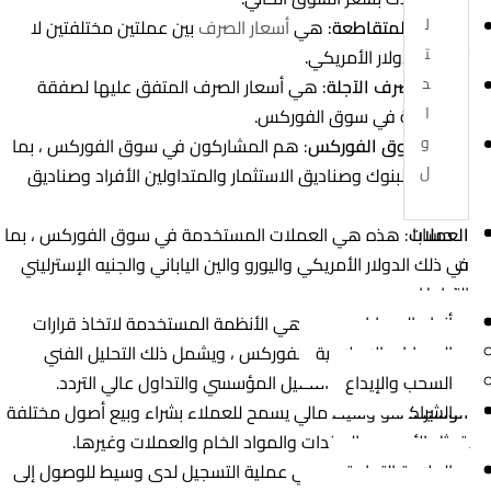
ل
الأسعار المتقاطعة
: هي
أسعار الصرف
بين عملتين مختلفتين لا
ت
تشمل الدولار الأمريكي.
د
أسعار الصرف الآجلة
: هي أسعار الصرف المتفق عليها لصفقة
ا
مستقبلية في سوق الفوركس.
و
وكلاء سوق الفوركس
: هم المشاركون في سوق الفوركس ، بما
ل
في ذلك البنوك وصناديق الاستثمار والمتداولين الأفراد وصناديق
التقاعد.
العملات
: هذه هي العملات المستخدمة في سوق الفوركس ، بما
حسابا
في ذلك الدولار الأمريكي واليورو والين الياباني والجنيه الإسترليني
ت
وغيرها.
التداول
استراتيجيات الفوركس
: هي الأنظمة المستخدمة لاتخاذ قرارات
أنواع الحسابات
البيع والشراء في سوق الفوركس ، ويشمل ذلك التحليل الفني
الحسابات الإسلامية
والتحليل الأساسي والتحليل المؤسسي والتداول عالي التردد.
السحب والإيداع
الوسيط
: هو وسيط مالي يسمح للعملاء بشراء وبيع أصول مختلفة
الشراك
، مثل الأسهم والسندات والمواد الخام والعملات وغيرها.
ة
فتح حساب فوركس
: هي عملية التسجيل لدى وسيط للوصول إلى
العلامة التجارية