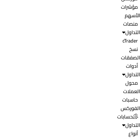
مؤشرات
الأسهم
منصات
التداول
cTrader
نسخ
الصفقات
أدوات
التداول
محول
العملات
حاسبات
الفوركس
حسابات
التداول
أنواع