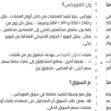
ما هو
تداول الفوركس
؟
ق
و
في سوق الفوركس ، يتم تنفيذ العمليات من خلال أزواج العملات ، مثل
د
EUR / USD و USD / CAD و GBP / JPY وغيرها ، يمثل كل زوج من
ا
العملات العلاقة بين عملتين مختلفتين تنتمي إلى اقتصادين مختلفين ،
ل
على سبيل المثال ، يمثل اليورو / الدولار الأمريكي العلاقة بين اليورو
ط
والدولار الأمريكي.
ا
ق
تتم معظم عمليات
تداول الفوركس
بهدف تحقيق ربح من تقلبات
ة
أسعار العملات
، بعبارة أخرى ، يتطلع المتداولون إلى شراء عملة بسعر
ع
أقل وبيعها بسعر أعلى ، أو العكس ، لتحقيق ربح.
ق
و
ما هو نظام السوق؟
د
ا
وضع أمر السوق هو وسيلة لتنفيذ صفقة في سوق الفوركس ،
ل
بعبارات بسيطة ، يعني طلب السوق أن المتداول على استعداد لشراء أو
أ
بيع زوج من العملات بسعر السوق الحالي.
س