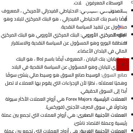
السوق وبدء تداول العملات.
الوسطاء المعرفون
بنك الاحتياطي الفيدرالي
: الاحتياطي الفيدرالي الأمريكي ، المعروف
المدون
أيضًا باسم بنك الاحتياطي الفيدرالي ، هو البنك المركزي للبلاد وهو
ة
مسؤول عن تنفيذ السياسة النقدية.
البنك المركزي الأوروبي
: البنك المركزي الأوروبي هو البنك المركزي
Englis
لمنطقة اليورو وهو المسؤول عن السياسة النقدية والاستقرار
h
المالي في البلدان الأعضاء.
بنك اليابان
: بنك اليابان ، المعروف أيضًا باسم BoJ ، هو البنك
X
المركزي لليابان وهو المسؤول عن السياسة النقدية في البلاد
صانع السوق
: الوسيط صانع السوق هو وسيط مالي ينشئ سوقًا
وهميًا لعملائه ، نظرًا لأن الإجراءات التي يقوم بها العملاء لا تصل
أبدًا إلى السوق الحقيقي.
العملات الرئيسية
: Forex Majors هي أزواج العملات الأكثر سيولة
وتداولًا في سوق الصرف الأجنبي (فوركس).
العملات الأجنبية الصغرى
: هي أزواج العملات التي تجمع بين عملة
رئيسية وعملة اقتصاد ناشئ.
العملات الأجنبية الغريبة
: هي أزواج العملات التي تجمع بين عملة