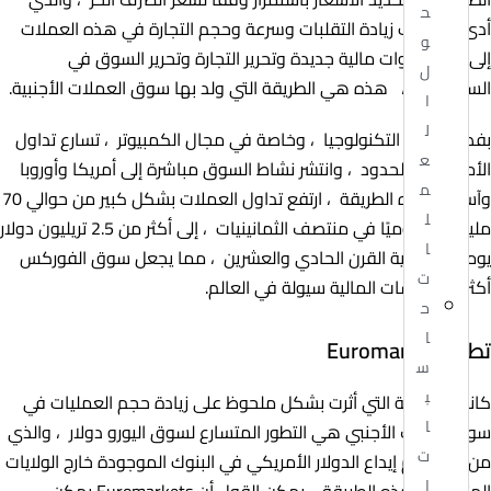
ح
أدى إلى جانب زيادة التقلبات وسرعة وحجم التجارة في هذه العملات
و
إلى ظهور أدوات مالية جديدة وتحرير التجارة وتحرير السوق في
ل
السبعينيات ، هذه هي الطريقة التي ولد بها سوق العملات الأجنبية.
ا
ل
بفضل ظهور التكنولوجيا ، وخاصة في مجال الكمبيوتر ، تسارع تداول
ع
الأموال عبر الحدود ، وانتشر نشاط السوق مباشرة إلى أمريكا وأوروبا
م
وآسيا ، بهذه الطريقة ، ارتفع تداول العملات بشكل كبير من حوالي 70
ل
مليار دولار يوميًا في منتصف الثمانينيات ، إلى أكثر من 2.5 تريليون دولار
ا
يوميًا في بداية القرن الحادي والعشرين ، مما يجعل سوق الفوركس
ت
أكثر المؤسسات المالية سيولة في العالم.
ح
ا
تطوير Euromarket
س
ب
كانت الحقيقة التي أثرت بشكل ملحوظ على زيادة حجم العمليات في
ا
سوق الصرف الأجنبي هي التطور المتسارع لسوق اليورو دولار ، والذي
ت
من خلاله يتم إيداع الدولار الأمريكي في البنوك الموجودة خارج الولايات
ا
المتحدة ، بهذه الطريقة ، يمكن القول أن Euromarkets يمكن