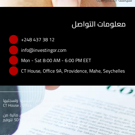
معلومات التواصل
+248 437 38 12
info@investingor.com
Mon - Sat 8:00 AM - 6:00 PM EET
CT House, Office 9A, Providence, Mahe, Seychelles
Investingor Limited هي شركة ذات مسؤولية محدودة تم تأسيسها وتسجليها
بموجب قوانين سيشيل برقم 8429727-1 وعنوانها المسجل في CT House ، Office
9A ، Providence ، Mahe ، Seychelles..
تم ترخيص شركة Investingor Limited وتنظيمها بصفتها وسيط أوراق مالية من
قبل هيئة الخدمات المالية في سيشيل (FSA) بموجب ترخيص رقم SD135 لتوفير
خدمات الاستثمار المحددة في
الوثائق القانونية
.