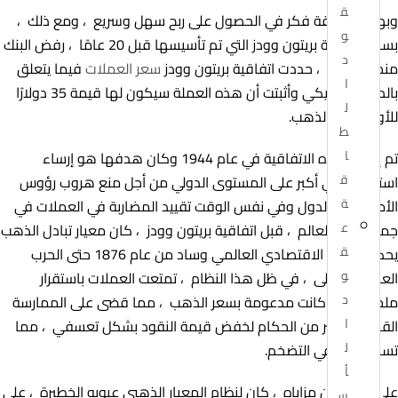
ق
وبهذه الطريقة فكر في الحصول على ربح سهل وسريع ، ومع ذلك ،
و
بسبب اتفاقية بريتون وودز التي تم تأسيسها قبل 20 عامًا ، رفض البنك
د
منحه القرض ، حددت اتفاقية بريتون وودز
سعر العملات
فيما يتعلق
ا
بالدولار الأمريكي وأثبتت أن هذه العملة سيكون لها قيمة 35 دولارًا
ل
للأوقية من الذهب.
ط
ا
تم إنشاء هذه الاتفاقية في عام 1944 وكان هدفها هو إرساء
ق
استقرار نقدي أكبر على المستوى الدولي من أجل منع هروب رؤوس
ة
الأموال بين الدول وفي نفس الوقت تقييد المضاربة في العملات في
ع
جميع أنحاء العالم ، قبل اتفاقية بريتون وودز ، كان معيار تبادل الذهب
ق
يحكم النظام الاقتصادي العالمي وساد من عام 1876 حتى الحرب
و
العالمية الأولى ، في ظل هذا النظام ، تمتعت العملات باستقرار
د
ملحوظ حيث كانت مدعومة بسعر الذهب ، مما قضى على الممارسة
ا
القديمة لكثير من الحكام لخفض قيمة النقود بشكل تعسفي ، مما
ل
تسبب حتماً في التضخم.
أ
على الرغم من مزاياه ، كان لنظام المعيار الذهبي عيوبه الخطيرة ، على
س