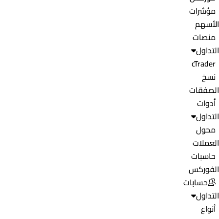
مؤشرات
الأسهم
منصات
التداول
cTrader
نسخ
الصفقات
أدوات
التداول
محول
العملات
حاسبات
الفوركس
حسابات
التداول
أنواع