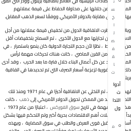
احتفلت الاقتصادات الرئيسية في العالم باتفاقية بريتون وودز التي اتفق
ن
المشاركون من خلالها على محاولة الحفاظ على قيمة عملاتهم
س
بهامش ضيق مقارنة بالدولار الأمريكي ووفقًا لسعر الذهب المقابل.
خ
ا
وبالمثل ، حظرت الاتفاقية الدول من تخفيض قيمة عملاتها من أجل
ل
الاستفادة من تجارتها مع الدول الأخرى ، تم السماح بتخفيضات أقل
ص
من 10٪ فقط ، نظرًا لأن حجم التجارة الدولية كان ينمو باستمرار ، في
ف
الخمسينيات من القرن الماضي ، كانت هناك تحركات مهمة لرأس
ق
المال المتولد عن كل أعمال البناء خلال فترة ما بعد الحرب ، وقد أدى
ا
ذلك كنتيجة فورية لزعزعة أسعار الصرف التي تم تحديدها في اتفاقية
ت
بريتون وودز.
أدوا
لهذا السبب ، تم التخلي عن الاتفاقية أخيرًا في عام 1971 ومنذ تلك
ت
اللحظة لم يعد من الممكن تحويل الدولار الأمريكي إلى
ذهب
، كانت
التدا
هذه لحظة مهمة في تاريخ
سوق الفوركس
، اعتبارًا من عام 1973 ،
ول
بدأ تداول عملات أهم الاقتصادات بحرية أكبر وتم التحكم فيها بشكل
أساسي من قبل قوى العرض والطلب في سوق المضاربة ، وبهذه
م
الطريقة تم تحديد الأسعار باستمرار وفقًا لسعر الصرف الحر ، والذي