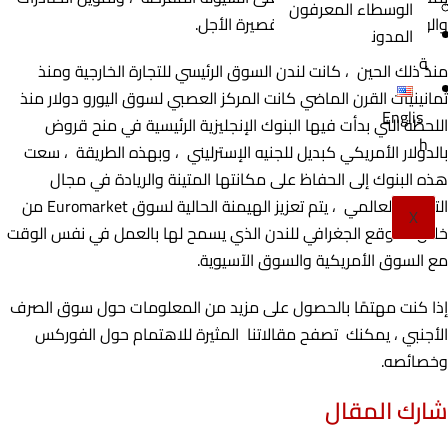
الوسطاء المعرفون
والواردات ، وتقديم قروض قصيرة الأجل.
المدون
ة
منذ ذلك الحين ، كانت لندن السوق الرئيسي للتجارة الخارجية ومنذ
ثمانينيات القرن الماضي كانت المركز العصبي لسوق اليورو دولار منذ
Englis
اللحظة التي بدأت فيها البنوك الإنجليزية الرئيسية في منح قروض
h
بالدولار الأمريكي كبديل للجنيه الإسترليني ، وبهذه الطريقة ، سعت
هذه البنوك إلى الحفاظ على مكانتها المتينة والريادة في مجال
التمويل العالمي ، يتم تعزيز الهيمنة الحالية لسوق Euromarket من
X
خلال الموقع الجغرافي للندن الذي يسمح لها بالعمل في نفس الوقت
مع السوق الأمريكية والسوق الآسيوية.
إذا كنت مهتمًا بالحصول على مزيد من المعلومات حول سوق الصرف
الأجنبي ، يمكنك تصفح مقالاتنا المثيرة للاهتمام حول الفوركس
وخصائصه.
شارك المقال