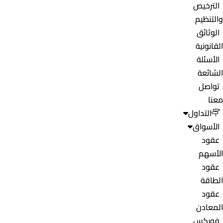
الترخيص
والتنظيم
الوثائق
القانونية
الأسئلة
الشائعة
تواصل
معنا
التداول
الأسواق
عقود
الأسهم
عقود
الطاقة
عقود
المعادن
فوركس