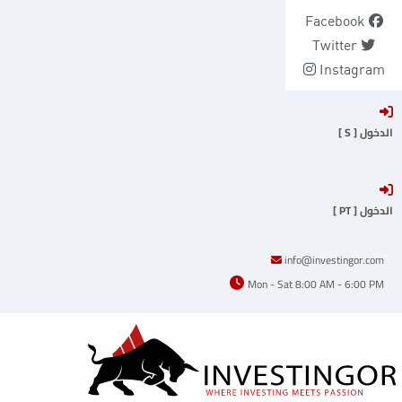
Ski
Facebook
t
Twitter
conten
Instagram
الدخول [ S ]
الدخول [ PT ]
info@investingor.com
Mon - Sat 8:00 AM - 6:00 PM