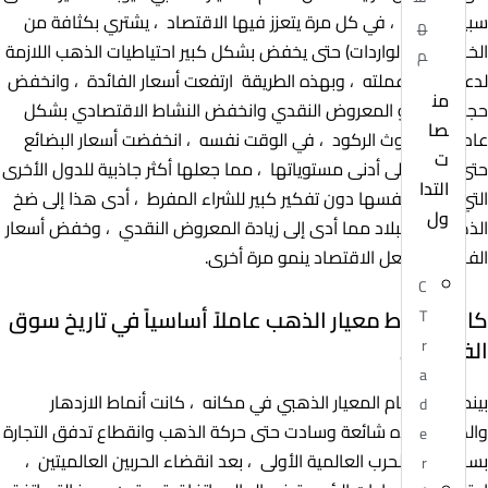
سبيل المثال ، في كل مرة يتعزز فيها الاقتصاد ، يشتري بكثافة من
ه
الخارج (زادت الواردات) حتى يخفض بشكل كبير احتياطيات الذهب اللازمة
م
لدعم قيمة عملته ، وبهذه الطريقة ارتفعت أسعار الفائدة ، وانخفض
من
حجم النقد أو المعروض النقدي وانخفض النشاط الاقتصادي بشكل
صا
عام حتى حدوث الركود ، في الوقت نفسه ، انخفضت أسعار البضائع
ت
حتى وصلت إلى أدنى مستوياتها ، مما جعلها أكثر جاذبية للدول الأخرى
التدا
التي كرست نفسها دون تفكير كبير للشراء المفرط ، أدى هذا إلى ضخ
ول
الذهب في البلاد مما أدى إلى زيادة المعروض النقدي ، وخفض أسعار
الفائدة ، وجعل الاقتصاد ينمو مرة أخرى.
C
كان سقوط معيار الذهب عاملاً أساسياً في تاريخ سوق
T
الفوركس
r
a
بينما كان نظام المعيار الذهبي في مكانه ، كانت أنماط الازدهار
d
والكساد هذه شائعة وسادت حتى حركة الذهب وانقطاع تدفق التجارة
e
بسبب بداية الحرب العالمية الأولى ، بعد انقضاء الحربين العالميتين ،
r