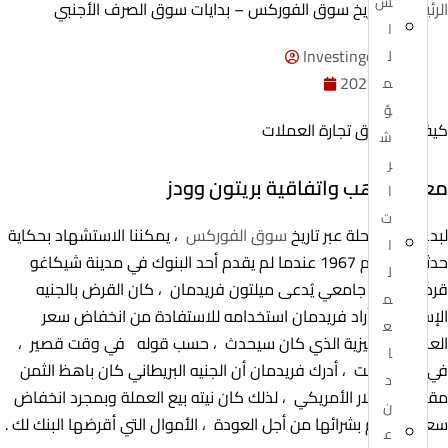
س
الرئيسية
»
تاريخ سوق الفوركس – بدايات سوق الصرف الأجنبي
ا
Investingor Admin
ل
يونيو 3, 2023
م
ؤ
كيف بدا سوق تجارة العملات
ش
ر
معيار الذهب واتفاقية بريتون وودز
ا
ت
لبدء هذه الرحلة عبر تاريخ
سوق الفوركس
، يمكننا الاستشهاد بحكاية
ا
حدثت في عام 1967 عندما لم يقدم أحد البنوك في مدينة شيكاغو
ل
قرضًا لأستاذ جامعي يُدعى ميلتون فريدمان ، كان القرض بالجنيه
م
الإسترليني وأراد فريدمان استخدامه للاستفادة من انخفاض سعر
ع
العملة الإنجليزية الذي كان سيحدث ، حسب قوله في وقت قصير ،
ا
في ذلك الوقت ، أدرك فريدمان أن الجنيه البريطاني كان باهظ الثمن
د
مقارنة بالدولار الأمريكي ، لذلك كان نيته بيع العملة وبمجرد انخفاض
ن
سعرها ، قم بشرائها من أجل العودة ، الأموال التي أقرضها البنك لك .
ع