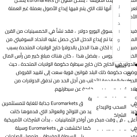
ل
تعريفها على أنها تلك التي يتم فيها إيداع الأصول بعملة غير العملة
ت
الأصلية.
د
فيما يتعلق بسوق اليورو دولار ، فقد نشأ في الخمسينيات من القرن
ا
الماضي عندما تم إيداع الدخل الذي حصل عليه الاتحاد السوفيتي من
و
مبيعات
النفط
(كان هذا الدخل بالدولار) خارج الولايات المتحدة بسبب
ل
الخوف من الروس ، بفضل هذا ، كان هناك مبلغ كبير من رأس المال
بالدولار في الخارج كان خارج سيطرة حكومة الولايات المتحدة ، حيث
حسابا
وضعت حكومة ذلك البلد قوانين قوية سعت إلى تقييد القروض
ت
الدولارية المقدمة للأجانب من أجل الحد من تدفق الدولارات من
التداول
بلادهم التي قد تكون خارجة عن سيطرتهم.
أنواع الحسابات
الحسابات الإسلامية
في ذلك الوقت ، كانت أسواق Euromarkets جذابة للغاية للمستثمرين
السحب والإيداع
حيث لم يكن لديهم العديد من اللوائح والعوائد التي قدموها كانت
الشراك
أعلى ، في وقت مبكر من أواخر الثمانينيات ، بدأت الشركات الأمريكية
ة
في الاقتراض من الخارج كما اكتشفت في Euromarkets وسيلة
العلامة التجارية
يمكنها من خلالها الحفاظ على السيولة المفرطة ، وتمويل الصادرات