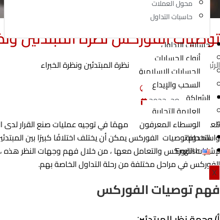
محول العملات
حاسبات التداول
توصيات الفوركس نظرة المبتدئين ونظر
حسابات التداول
أنواع الحسابات
الرئيسية
»
توصيات الفوركس نظرة المبتدئين ونظرة الخبراء
الحسابات الإسلامية
السحب والإيداع
Investingor Admin
الشراكة
أغسطس 28, 2023
العلامة التجارية
تلعب
توصيات الفوركس
الوسطاء المعرفون
دورًا مهمًا في توجيه عمليات صنع القرار لدى 
المدونة
واستخدام توصيات الفوركس يمكن أن يختلف اختلافًا كبيرًا بين المبتدئ
English
لإشارات الفوركس والتعامل معها ، من خلال فهم وجهات النظر هذه ، ي
الفوركس في مراحل مختلفة من رحلة التداول الخاصة بهم.
X
فهم توصيات الفوركس
أ) وجهة نظر المبتدئين