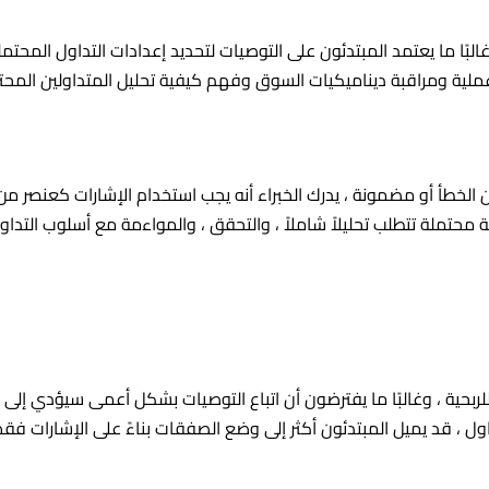
بًا ما يعتمد المبتدئون على التوصيات لتحديد إعدادات التداول المحتمل
ملية ومراقبة ديناميكيات السوق وفهم كيفية تحليل المتداولين الم
أ أو مضمونة ، يدرك الخبراء أنه يجب استخدام الإشارات كعنصر من مك
ية محتملة تتطلب تحليلاً شاملاً ، والتحقق ، والمواءمة مع أسلوب التدا
ربحية ، وغالبًا ما يفترضون أن اتباع التوصيات بشكل أعمى سيؤدي إلى 
ول ، قد يميل المبتدئون أكثر إلى وضع الصفقات بناءً على الإشارات 