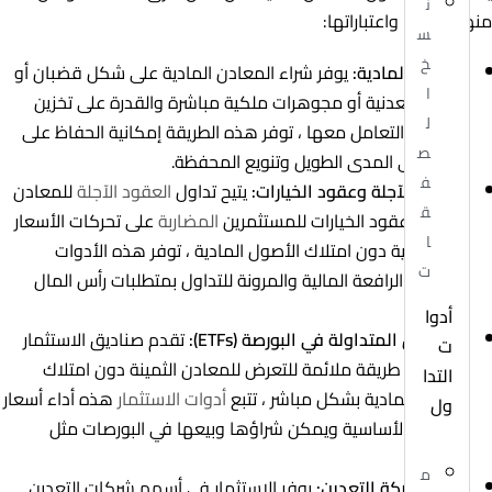
ن
منها مزاياها واعتباراتها:
س
خ
الملكية المادية:
يوفر شراء المعادن المادية على شكل قضبان أو
ا
عملات معدنية أو مجوهرات ملكية مباشرة والقدرة على تخزين
ل
الأصول والتعامل معها ، توفر هذه الطريقة إمكانية الحفاظ على
ص
الثروة على المدى الطويل وتنويع المحفظة.
ف
العقود الآجلة وعقود الخيارات:
يتيح تداول
العقود الآجلة
للمعادن
ق
الثمينة وعقود الخيارات للمستثمرين
المضاربة
على تحركات الأسعار
ا
المستقبلية دون امتلاك الأصول المادية ، توفر هذه الأدوات
ت
المشتقة الرافعة المالية والمرونة للتداول بمتطلبات رأس المال
الأصغر.
أدوا
الصناديق المتداولة في البورصة (ETFs):
تقدم صناديق الاستثمار
ت
المتداولة طريقة ملائمة للتعرض للمعادن الثمينة دون امتلاك
التدا
الأصول المادية بشكل مباشر ، تتبع
أدوات الاستثمار
هذه أداء أسعار
ول
المعادن الأساسية ويمكن شراؤها وبيعها في البورصات مثل
الأسهم.
م
أسهم شركة التعدين:
يوفر الاستثمار في أسهم شركات التعدين