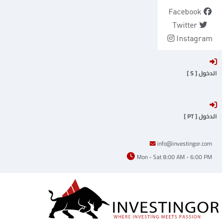
Ski
Facebook
t
Twitter
conten
Instagram
الدخول [ S ]
الدخول [ PT ]
info@investingor.com
Mon - Sat 8:00 AM - 6:00 PM