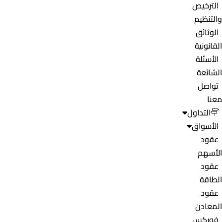
الترخيص
والتنظيم
الوثائق
القانونية
الأسئلة
الشائعة
تواصل
معنا
التداول
الأسواق
عقود
الأسهم
عقود
الطاقة
عقود
المعادن
فوركس