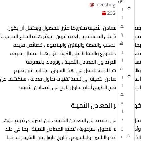
س
Investingor Admin
ا
يونيو 3, 2023
ل
م
يعد تداول المعادن الثمينة مشروعًا مثيرًا للفضول ويحتمل أن يكون
ؤ
مربحًا استحوذ على المستثمرين لعدة قرون ، توفر هذه السلع المرغوبة
ش
بما في ذلك الذهب والفضة والبلاتين والبلاديوم ، خصائص فريدة
ر
تجعلها جذابة للتنويع والحفاظ على الثروة ، في هذا المقال سوف
ا
نستكشف عالم تداول المعادن الثمينة ، ونزودك بالمعرفة
ت
والاستراتيجيات اللازمة للتنقل في هذا السوق الجذاب ، من فهم
ا
أساسيات المعادن الثمينة إلى تنفيذ تقنيات تداول فعالة ، سنكشف عن
ل
الإمكانات ونفتح الطريق أمام تداول ناجح في المعادن الثمينة.
م
ع
فهم جوهر المعادن الثمينة
ا
قبل الشروع في رحلة تداول المعادن الثمينة ، من الضروري فهم جوهر
د
وأهمية هذه الأصول المرغوبة ، تتمتع المعادن الثمينة ، بما في ذلك
ن
الذهب والفضة
والبلاتين والبلاديوم ، بتاريخ طويل من التقييم لندرتها
ع