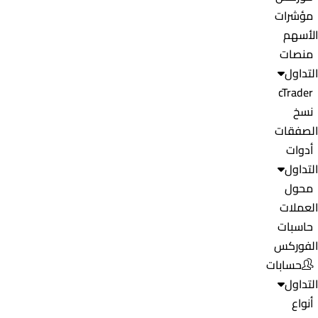
مؤشرات
الأسهم
منصات
التداول
cTrader
نسخ
الصفقات
أدوات
التداول
محول
العملات
حاسبات
الفوركس
حسابات
التداول
أنواع