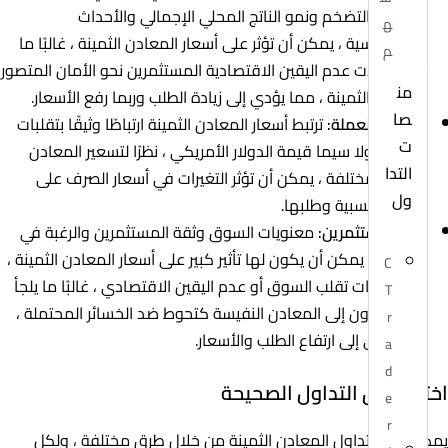
الفائدة والتضخم ونمو الناتج المحلي الإجمالي والأحداث
ه
الجيوسياسية ، يمكن أن تؤثر على أسعار المعادن الثمينة ، غالبًا ما
م
تدفع حالات عدم اليقين الاقتصادية المستثمرين نحو الأمان المتصور
من
للمعادن الثمينة ، مما يؤدي إلى زيادة الطلب وربما رفع الأسعار.
صا
تحركات العملة:
ترتبط أسعار المعادن الثمينة ارتباطًا وثيقًا بتقلبات
ت
العملة ، ولا سيما قيمة الدولار الأمريكي ، نظرًا لتسعير المعادن
التدا
بعملات مختلفة ، يمكن أن تؤثر التغيرات في أسعار الصرف على
ول
قدرتها النسبية وطلبها.
ثقة المستثمرين:
معنويات السوق وثقة المستثمرين والرغبة في
المخاطرة يمكن أن يكون لها تأثير كبير على أسعار المعادن الثمينة ،
C
خلال أوقات تقلب السوق أو عدم اليقين الاقتصادي ، غالبًا ما يلجأ
T
المستثمرون إلى المعادن النفيسة كتحوط ضد الخسائر المحتملة ،
r
مما يؤدي إلى ارتفاع الطلب والأسعار.
a
d
اختيار طرق التداول الصحيحة
e
r
يمكن تنفيذ تداول المعادن الثمينة من خلال طرق مختلفة ، ولكل