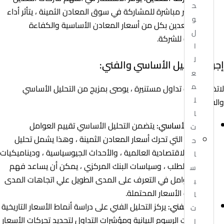
ح
وسيلة غير مباشرة للمشاركة في سوق المعادن الثمينة ، يتأثر أداء
و
أسهم التعدين بكل من أسعار المعادن الأساسية والكفاءة
ل
التشغيلية للشركة.
ا
ل
إجراء التحليل الأساسي والفني:
ع
م
لاتخاذ قرارات تداول مستنيرة ، يوصى بمزيج من التحليل الأساسي
ل
والفني:
ا
التحليل الأساسي:
يتضمن التحليل الأساسي تقييم العوامل
ت
الأساسية التي تحرك أسعار المعادن الثمينة ، وهذا يشمل تحليل
ح
الظروف الاقتصادية العالمية ، والأحداث الجيوسياسية ، وديناميكيات
ا
العرض والطلب ، وسياسات البنك المركزي ، يمكن أن يساعد فهم
س
هذه العوامل في التعرف على المدى الطويل علي اتجاهات المدى
ب
ومحفزات الأسعار المحتملة.
ا
التحليل الفني:
يركز التحليل الفني على دراسة أنماط الأسعار التاريخية
ت
وتشكيلات الرسوم البيانية ومؤشرات التداول لتحديد تحركات الأسعار
ا