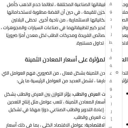
وجمالها وتطبيقاتها الصناعية المختلفة ، لطالما خدم الذهب كأصل
ق
ملاذ آمن ومخزن للقيمة ، في حين أن الفضة مطلوبة لاستخداماتها
و
الصناعية وإمكانياتها الاستثمارية ، من ناحية أخرى تحظى البلاتين
د
والبلاديوم بتقدير كبير لتطبيقاتهما في صناعات السيارات والمجوهرات ،
ا
يعد فهم الخصائص الفريدة ومحركات الطلب لكل معدن أمرًا ضروريًا
ل
لاتخاذ قرارات تداول مستنيرة.
ط
ا
العوامل المؤثرة على أسعار المعادن الثمينة
ق
ة
لتداول المعادن الثمينة بشكل فعال ، من الضروري فهم العوامل التي
ع
تؤثر على أسعارها ، تشمل العديد من العوامل الرئيسية ما يلي:
ق
و
ديناميكيات العرض والطلب:
يؤثر التوازن بين العرض والطلب بشكل
د
كبير على أسعار المعادن الثمينة ، تلعب عوامل مثل إنتاج التعدين
ا
ومعدلات إعادة التدوير والطلب الصناعي دورًا مهمًا في تشكيل
ل
ديناميكيات العرض والطلب.
أ
الظروف الاقتصادية:
عوامل الاقتصاد الكلي ، بما في ذلك أسعار
س