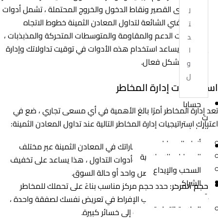
على المدى القصير ونقاط الدخول والخروج المحتملة ، تشمل أدوات
ل
التحليل الفني الشائعة لتداول المعادن الثمينة خطوط الاتجاه
ت
ومستويات الدعم والمقاومة والمتوسطات المتحركة والمذبذبات ،
د
يمكن أن يساعد استخدام هذه الأدوات في توقيت تداولاتك وإدارة
ا
المخاطر بشكل فعال.
و
ل
استراتيجيات إدارة المخاطر
حسابا
تعد إدارة المخاطر أمرًا بالغ الأهمية في أي مسعى تجاري ، ضع في
ت
اعتبارك استراتيجيات إدارة المخاطر التالية عند تداول المعادن الثمينة:
التداول
أنواع الحسابات
التنويع:
قم بتنويع استثماراتك في المعادن الثمينة عبر مختلف
الحسابات الإسلامية
المعادن والأطر الزمنية وأدوات التداول ، هذا يساعد على تخفيف
السحب والإيداع
المخاطر المرتبطة بأصل واحد أو حالة السوق.
الشراك
حجم المركز:
حدد حجم مركز مناسب بناءً على تحملك للمخاطر
ة
ورصيد الحساب ، تجنب الإفراط في تعريض نفسك لصفقة واحدة ،
العلامة التجارية
حيث يمكن أن يؤدي ذلك إلى خسائر كبيرة.