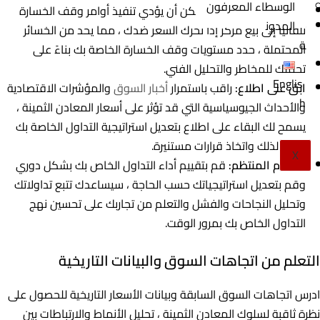
الوسطاء المعرفون
أوامر وقف الخسارة:
يمكن أن يؤدي تنفيذ أوامر وقف الخسارة
المدون
تلقائيًا إلى بيع مركز إذا تحرك السعر ضدك ، مما يحد من الخسائر
ة
المحتملة ، حدد مستويات وقف الخسارة الخاصة بك بناءً على
تحملك للمخاطر والتحليل الفني.
Englis
ابق على اطلاع:
راقب باستمرار
أخبار السوق
والمؤشرات الاقتصادية
h
والأحداث الجيوسياسية التي قد تؤثر على أسعار المعادن الثمينة ،
يسمح لك البقاء على اطلاع بتعديل استراتيجية التداول الخاصة بك
وفقًا لذلك واتخاذ قرارات مستنيرة.
X
التقييم المنتظم:
قم بتقييم أداء التداول الخاص بك بشكل دوري
وقم بتعديل استراتيجياتك حسب الحاجة ، سيساعدك تتبع تداولاتك
وتحليل النجاحات والفشل والتعلم من تجاربك على تحسين نهج
التداول الخاص بك بمرور الوقت.
التعلم من اتجاهات السوق والبيانات التاريخية
ادرس اتجاهات السوق السابقة وبيانات الأسعار التاريخية للحصول على
نظرة ثاقبة لسلوك المعادن الثمينة ، تحليل الأنماط والارتباطات بين