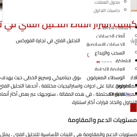
محول العملات
حاسبات التداول
كشف أسرار أنماط التحليل الفني في 
حسابات التداول
أنواع الحسابات
الرئيسية
»
كشف أسرار أنماط التحليل الفني في تجارة الفوركس
الحسابات الإسلامية
السحب والإيداع
Investingor Admin
الشراكة
يونيو 21, 2023
العلامة التجارية
الوسطاء المعرفون
تداول العملات الأجنبية هو سوق ديناميكي وسريع الخطى حيث يهدف المت
المدونة
المتداولون غالبًا على أدوات واستراتيجيات مختلفة ، أحدها التحليل الفني
English
المستقبلية المحتملة ، في هذه المقالة ، سنوجهك عبر بعض أكثر أنماط ا
التداول واتخاذ قرارات أكثر استنارة.
X
مستويات الدعم والمقاومة
مستويات الدعم والمقاومة هي اللبنات الأساسية للتحليل الفني ، يمثل