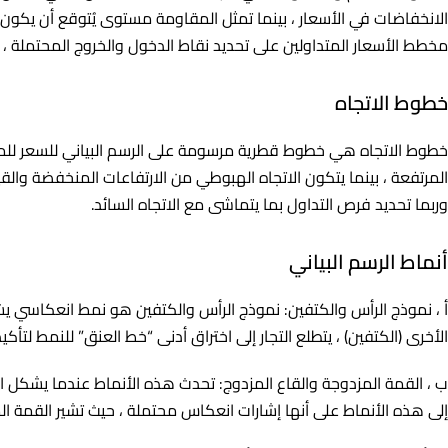
الانخفاضات في الأسعار ، بينما تمثل المقاومة مستوى يُتوقع أن يكون 
مخطط الأسعار المتداولين على تحديد نقاط الدخول والخروج المحتملة ، 
خطوط الاتجاه
خطوط الاتجاه هي خطوط قطرية مرسومة على الرسم البياني للسعر للمساع
المرتفعة ، بينما يتكون الاتجاه الهبوطي من الارتفاعات المنخفضة وا
وربما تحديد فرص التداول بما يتماشى مع الاتجاه السائد.
أنماط الرسم البياني
أ ، نموذج الرأس والكتفين: نموذج الرأس والكتفين هو نمط انعكاسي يشي
الأخرى (الكتفين) ، يتطلع التجار إلى اختراق أدنى “خط العنق” للنمط ل
ب ، القمة المزدوجة والقاع المزدوج: تحدث هذه الأنماط عندما يشكل ال
إلى هذه الأنماط على أنها إشارات انعكاس محتملة ، حيث تشير القمة 