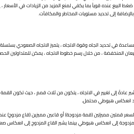
ضغط البيع عنده قوياً بما يكفي لمنع المزيد من الزيادات في الأسعار 
بالإضافة إلى تحديد مستويات المخاطر والمكافآت.
دة في تحديد اتجاه وقوة الاتجاه ، يتميز الاتجاه الصعودي بسلسلة م
لقيعان المنخفضة ، من خلال رسم خطوط الاتجاه ، يمكن للمتداولين الح
ر عادةً إلى تغيير في الاتجاه ، يتكون من ثلاث قمم ، حيث تكون القم
تأكيد انعكاس هبوطي محتمل.
سعر قمتين مميزتين (قمة مزدوجة) أو قاعين مميزين (قاع مزدوج) عند ن
المزدوجة إلى انعكاس هبوطي بينما يشير القاع المزدوج إلى انعكاس ص