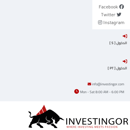
Ski
Facebook
t
Twitter
conten
Instagram
الدخول [ S ]
الدخول [ PT ]
info@investingor.com
Mon - Sat 8:00 AM - 6:00 PM