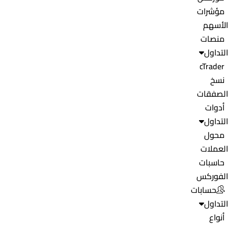
مؤشرات
الأسهم
منصات
التداول
cTrader
نسخ
الصفقات
أدوات
التداول
محول
العملات
حاسبات
الفوركس
حسابات
التداول
أنواع