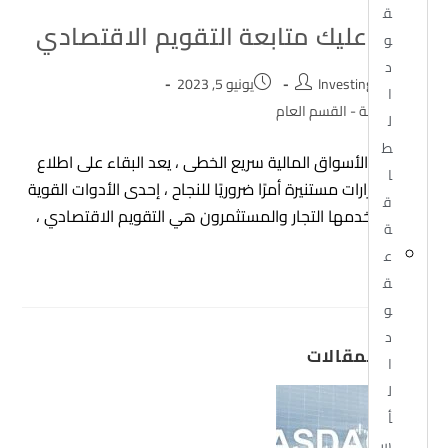
ق
لماذا عليك متابعة التقويم الاقتصادي
و
د
Post
Post
Investingor Admin
يونيو 5, 2023
ا
published:
author:
Post
المدونة - القسم العام
ل
category:
ط
في عالم الأسواق المالية سريع الخطى ، يعد البقاء على اطلاع
ا
واتخاذ قرارات مستنيرة أمرًا ضروريًا للنجاح ، إحدى الأدوات القوية
ق
التي يستخدمها التجار والمستثمرون هي التقويم الاقتصادي ،
ة
التقويم…
ع
ق
و
د
أحدث المقالات
ا
ل
أ
س