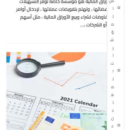
سوق الأوراق المالية هو مؤسسة خاصة توفر التسهيلات
س
اللازمة لأعضائها ، وتهتم بتفويضات عملائها ، لإدخال أوامر
ا
وإجراء مفاوضات لشراء وبيع الأوراق المالية ، مثل أسهم
ل
الشركات أو الشركات ،…
م
ؤ
ش
ر
ا
ت
ا
ل
م
ع
ا
د
ن
ع