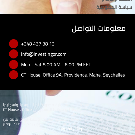
سياسة الخصوصية
معلومات التواصل
+248 437 38 12
info@investingor.com
Mon - Sat 8:00 AM - 6:00 PM EET
CT House, Office 9A, Providence, Mahe, Seychelles
Investingor Limited هي شركة ذات مسؤولية محدودة تم تأسيسها وتسجليها
بموجب قوانين سيشيل برقم 8429727-1 وعنوانها المسجل في CT House ، Office
9A ، Providence ، Mahe ، Seychelles..
تم ترخيص شركة Investingor Limited وتنظيمها بصفتها وسيط أوراق مالية من
قبل هيئة الخدمات المالية في سيشيل (FSA) بموجب ترخيص رقم SD135 لتوفير
خدمات الاستثمار المحددة في
الوثائق القانونية
.