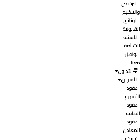
الترخيص
والتنظيم
الوثائق
القانونية
الأسئلة
الشائعة
تواصل
معنا
التداول
الأسواق
عقود
الأسهم
عقود
الطاقة
عقود
المعادن
فوركس