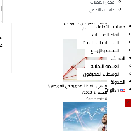
محول العملات
ا
حاسبات التداول
st
in
نصائح أساسية في الفوركس
حسابات التداول
r:
نوفمبر 2, 2023
/
أنواع الحسابات
0 Comments
في
الحسابات الإسلامية
عل
السحب والإيداع
الشراكة
العلامة التجارية
الوسطاء المعرفون
المدونة
ما هي النقاط المحورية في الفوركس؟
English
نوفمبر 2, 2023
/
0 Comments
X