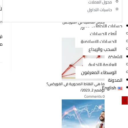
محول العملات
شرح
حاسبات التداول
st
in
نصائح أساسية في الفوركس
حسابات التداول
r:
نوفمبر 2, 2023
/
أنواع الحسابات
0 Comments
في
الحسابات الإسلامية
من 
السحب والإيداع
الشراكة
العلامة التجارية
الوسطاء المعرفون
المدونة
ما هي النقاط المحورية في الفوركس؟
English
نوفمبر 2, 2023
/
0 Comments
X