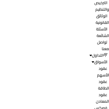
الترخيص
والتنظيم
الوثائق
القانونية
الأسئلة
الشائعة
تواصل
معنا
التداول
الأسواق
عقود
الأسهم
عقود
الطاقة
عقود
المعادن
فوركس