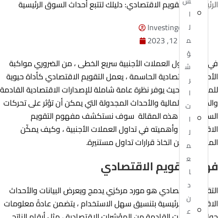
س
الرئيسية
»
التقويم الاقتصادي: دليلك لتتبع أحداث السوق الرئيسية
ا
Investingor Admin
ل
أغسطس 12, 2023
م
ؤ
في عالم تداول العملات الأجنبية سريع الخطى ، من الضروري مواكبة
ش
الأحداث الاقتصادية الحاسمة ، يعمل التقويم الاقتصادي كأداة حيوية
ر
للمتداولين ، حيث يوفر نظرة عامة شاملة للإصدارات الاقتصادية القادمة
ا
والمؤشرات المالية والأحداث المجدولة التي يمكن أن تؤثر على تحركات
ت
السوق ، في هذه المقالة سوف نستكشف مفهوم التقويم
ا
الاقتصادي ، وأهميته في تداول العملات الأجنبية ، وكيف يمكّن
ل
المتداولين من اتخاذ قرارات تداول مستنيرة.
م
ع
فهم التقويم الاقتصادي
ا
د
التقويم الاقتصادي هو مورد مركزي يدمج ويعرض البيانات والأحداث
ن
الاقتصادية الرئيسية بتنسيق سهل الاستخدام ، يتضمن عادةً معلومات
ع
حول الإصدارات القادمة من المؤشرات الاقتصادية ، مثل أرقام الناتج