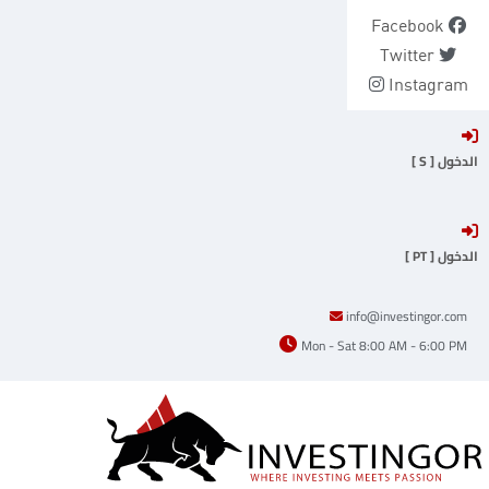
Ski
Facebook
t
Twitter
conten
Instagram
الدخول [ S ]
الدخول [ PT ]
info@investingor.com
Mon - Sat 8:00 AM - 6:00 PM