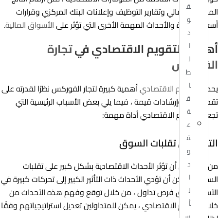
ق
المحلي الإجمالي وتقارير التوظيف وإعلانات البنك المركزي وقرارات
و
أسعار الفائدة والأحداث المهمة الأخرى التي تؤثر على
الأسواق المالية
.
د
أهمية التقويم الاقتصادي في
تجارة
ا
ل
الفوركس
ط
ا
يحمل
التقويم الاقتصادي
أهمية كبيرة لتجار الفوركس نظرًا لقدرته على
ق
تقديم رؤى وإرشادات قيمة ، فيما يلي بعض الأسباب الرئيسية التي
ة
تجعل التقويم الاقتصادي أداة مهمة:
ع
ق
التأثير على تقلبات السوق
و
د
من المحتمل أن تؤثر الأحداث الاقتصادية بشكل كبير على تقلبات
ا
السوق ، يمكن أن تؤدي الأحداث ذات التأثير الكبير إلى تحركات كبيرة في
ل
الأسعار وخلق فرص تداول ، من خلال توقع وفهم هذه الأحداث من
أ
خلال التقويم الاقتصادي ، يمكن للمتداولين تعديل استراتيجياتهم وفقًا
س