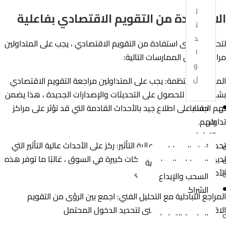
ل
الاستفادة من التقويم الاقتصادي بفاعلية
ت
د
لتحقيق أقصى استفادة من التقويم الاقتصادي ، يجب على المتداولين
ا
مراعاة أفضل الممارسات التالية:
و
ل
المراقبة المنتظمة: يجب على المتداولين مراجعة التقويم الاقتصادي
بشكل متكرر للحصول على التحديثات والإصدارات الجديدة ، هذا يضمن
لهم البقاء على اطلاع جيد بالأحداث القادمة التي قد تؤثر على مراكز
حسابا
تداولهم.
ت
التداول
تحديد أولويات الأحداث عالية التأثير: ركز على الأحداث عالية التأثير التي
أنواع الحسابات
لديها القدرة على إحداث تحركات كبيرة في السوق ، غالبًا ما توفر هذه
الحسابات الإسلامية
الأحداث أفضل فرص التداول.
السحب والإيداع
الشراك
المراجع التبادلية مع التحليل الفني: اجمع بين الرؤى من التقويم
ة
الاقتصادي والتحليل الفني لتحديد الدخول المحتمل
العلامة التجارية