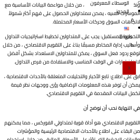
الوسطاء المعرفون
ونقاط الخروج من الصفقات ، من خلال مواءمة البيانات الأساسية مع
المدون
المؤشرات الفنية ، يمكن للمتداولين الحصول على فهم أكثر شمولاً
ة
لاتجاهات السوق وحركات الأسعار المحتملة.
التخطيط للمستقبل: يجب على المتداولين تخطيط استراتيجيات التداول
Englis
وأساليب إدارة المخاطر مسبقًا بناءً على التقويم الاقتصادي ، من خلال
h
توقع ردود فعل السوق ، يمكن للمتداولين الاستعداد بشكل أفضل
لاتخاذ قرارات في الوقت المناسب والاستفادة من فرص التداول.
X
ابق على اطلاع: تابع الأخبار والتحليلات المتعلقة بالأحداث الاقتصادية ،
يمكن أن توفر هذه المعلومات الإضافية رؤى ووجهات نظر قيمة
تكمل البيانات المقدمة في التقويم الاقتصادي.
في النهاية نحب أن نوضح أن
التقويم الاقتصادي هو أداة قوية لمتداولي الفوركس ، مما يمكنهم
من البقاء على اطلاع بالأحداث الاقتصادية الرئيسية والمؤشرات
والبيانات الإخبارية التي تؤثر على الأسواق المالية ، من خلال استخدام