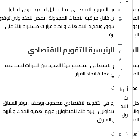
ن
يمكن أن يكون التقويم الاقتصادي بمثابة دليل لتحديد فرص التداول
س
المحتملة ، من خلال مراقبة الأحداث المجدولة ، يمكن للمتداولين توقع
خ
ردود فعل السوق وتحديد الاتجاهات واتخاذ قرارات مستنيرة بناءً على
ا
البيانات الصادرة.
ل
ص
الميزات الرئيسية للتقويم الاقتصادي
ف
ق
يقدم التقويم الاقتصادي المصمم جيدًا العديد من الميزات لمساعدة
ا
المتداولين في عملية اتخاذ القرار:
ت
وصف الحدث
أدوا
ت
كل حدث مدرج في التقويم الاقتصادي مصحوب بوصف ، يوفر السياق
التدا
والأهمية للمتداولين ، يتيح ذلك للمتداولين فهم أهمية الحدث وتأثيره
ول
المحتمل على السوق.
أهمية الحدث
م