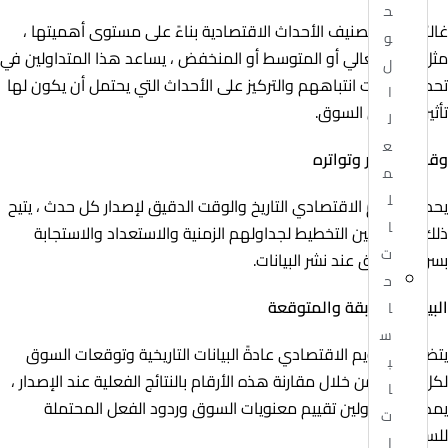
ح
غالبًا ما يتم تصنيف الأحداث الاقتصادية بناءً على مستوى أهميتها ،
و
مثل التأثير العالي أو المتوسط أو المنخفض ، يساعد هذا المتداولين في
ل
تحديد أولويات انتباههم والتركيز على الأحداث التي يحتمل أن يكون لها
ا
تأثير أكبر على السوق.
ل
ع
وقت الإصدار وتواتره
م
ل
يحدد التقويم الاقتصادي التاريخ والوقت الدقيق لإصدار كل حدث ، يتيح
ا
ذلك للمتداولين التخطيط لجداولهم الزمنية والاستعداد والاستجابة
ت
بسرعة للسوق عند نشر البيانات.
ح
البيانات السابقة والمتوقعة
ا
س
يتضمن التقويم الاقتصادي عادةً البيانات التاريخية وتوقعات السوق
ب
لكل حدث ، من خلال مقارنة هذه الأرقام بالنتائج الفعلية عند الإصدار ،
ا
يمكن للمتداولين تقييم معنويات السوق وردود الفعل المحتملة
ت
للسوق.
ا