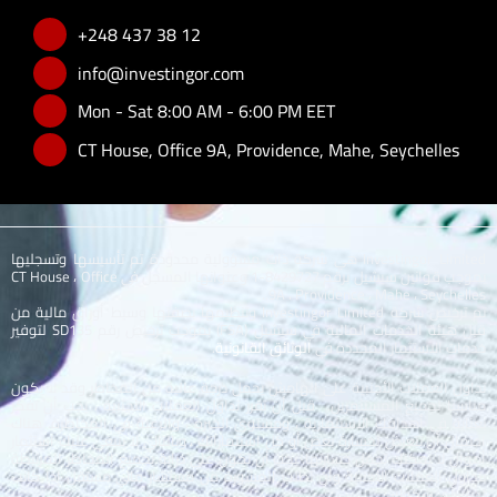
+248 437 38 12
info@investingor.com
Mon - Sat 8:00 AM - 6:00 PM EET
CT House, Office 9A, Providence, Mahe, Seychelles
Investingor Limited هي شركة ذات مسؤولية محدودة تم تأسيسها وتسجليها
بموجب قوانين سيشيل برقم 8429727-1 وعنوانها المسجل في CT House ، Office
9A ، Providence ، Mahe ، Seychelles..
تم ترخيص شركة Investingor Limited وتنظيمها بصفتها وسيط أوراق مالية من
قبل هيئة الخدمات المالية في سيشيل (FSA) بموجب ترخيص رقم SD135 لتوفير
خدمات الاستثمار المحددة في
الوثائق القانونية
.
تداول العملات الأجنبية على الهامش يحمل درجة عالية من المخاطر وقد لا يكون
مناسبًا لجميع المستثمرين. قبل أن تقرر تداول العملات الأجنبية ، يجب أن تفكر
بعناية في أهدافك الاستثمارية ، ومستوى الخبرة ، والرغبة في المخاطرة. هناك
احتمال أن تتعرض لخسارة بعض أو كل استثماراتك ، وبالتالي لا ينبغي عليك استثمار
أموال لا يمكنك تحمل خسارتها. يجب أن تكون على دراية بجميع المخاطر المرتبطة
بتداول العملات الأجنبية وأن تطلب المشورة من مستشار مالي مستقل إذا كانت
لديك أي شكوك.