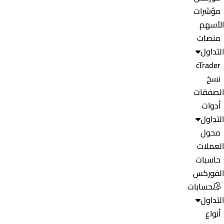
مؤشرات
الأسهم
منصات
التداول
cTrader
نسخ
الصفقات
أدوات
التداول
محول
العملات
حاسبات
الفوركس
حسابات
التداول
أنواع