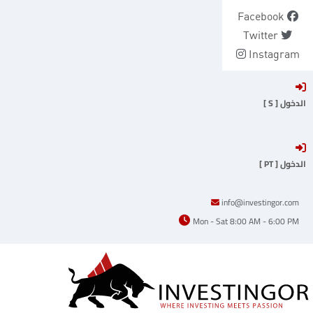
Ski
Facebook
t
Twitter
conten
Instagram
الدخول [ S ]
الدخول [ PT ]
info@investingor.com
Mon - Sat 8:00 AM - 6:00 PM