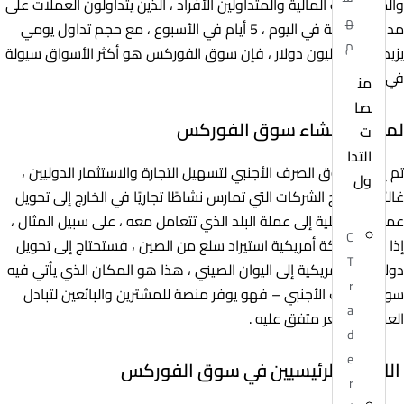
والمؤسسات المالية والمتداولين الأفراد ، الذين يتداولون العملات على
ه
مدار 24 ساعة في اليوم ، 5 أيام في الأسبوع ، مع حجم تداول يومي
م
يزيد عن 6 تريليون دولار ، فإن سوق الفوركس هو أكثر الأسواق سيولة
في العالم .
من
صا
لماذا تم انشاء سوق الفوركس
ت
التدا
تم إنشاء سوق الصرف الأجنبي لتسهيل التجارة والاستثمار الدوليين ،
ول
غالبًا ما تحتاج الشركات التي تمارس نشاطًا تجاريًا في الخارج إلى تحويل
عملتها المحلية إلى عملة البلد الذي تتعامل معه ، على سبيل المثال ،
C
إذا أرادت شركة أمريكية استيراد سلع من الصين ، فستحتاج إلى تحويل
T
دولاراتها الأمريكية إلى اليوان الصيني ، هذا هو المكان الذي يأتي فيه
r
سوق الصرف الأجنبي – فهو يوفر منصة للمشترين والبائعين لتبادل
a
العملات بسعر متفق عليه .
d
e
اللاعبين الرئيسيين في سوق الفوركس
r