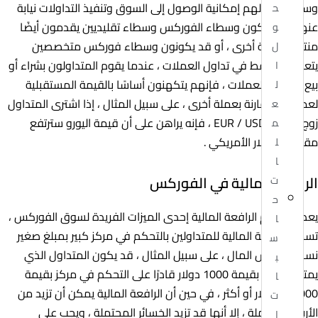
وسيطًا يوفر لهم إمكانية الوصول إلى السوق وتنفيذ التداولات نيابة
ح
عنهم ، قد يكون وسطاء الفوركس وسطاء تقليديين يقدمون أيضًا
و
منتجات مالية أخرى ، أو قد يكونون وسطاء فوركس متخصصين
ل
يتعاملون فقط في تداول العملات ، عندما يقوم المتداولون بشراء أو
ا
بيع زوج من العملات ، فإنهم يتكهنون أساسًا بالقيمة المستقبلية
ل
لعملة ما مقارنة بعملة أخرى ، على سبيل المثال ، إذا اشترى المتداول
ع
زوج عملات EUR / USD ، فإنه يراهن على أن قيمة اليورو سترتفع
م
مقارنة بالدولار الأمريكي .
ل
ا
الرافعة المالية في الفوركس
ت
ح
يعد استخدام الرافعة المالية إحدى الميزات الفريدة لسوق الفوركس ،
ا
تسمح الرافعة المالية للمتداولين بالتحكم في مركز كبير بمبلغ صغير
س
نسبيًا من رأس المال ، على سبيل المثال ، قد يكون المتداول الذي
ب
يمتلك حسابًا بقيمة 1000 دولار قادرًا على التحكم في مركز بقيمة
ا
100000 دولار أو أكثر ، في حين أن الرافعة المالية يمكن أن تزيد من
ت
الأرباح المحتملة ، إلا أنها قد تزيد الخسائر المحتملة ، ويجب على
ا