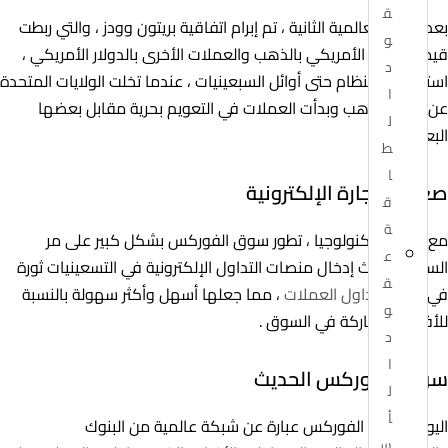
ق
بعد الحرب العالمية الثانية ، تم إبرام اتفاقية بريتون وودز ، والتي ربطت
و
قيمة الدولار الأمريكي بالذهب والعملات الأخرى بالدولار الأمريكي ،
د
استمر هذا النظام حتى أوائل السبعينيات ، عندما تخلت الولايات المتحدة
ا
عن معيار الذهب وبدأت العملات في التعويم بحرية مقابل بعضها
ل
البعض .
ط
ا
صعود التجارة الإلكترونية
ق
ة
مع ظهور التكنولوجيا ، تطور سوق الفوركس بشكل كبير على مر
ع
السنين ، أحدث إدخال منصات التداول الإلكترونية في التسعينيات ثورة
ق
في طريقة
تداول العملات
، مما جعلها أسهل وأكثر سهولة بالنسبة
و
للأفراد للمشاركة في السوق .
د
ا
سوق الفوركس الحديث
ل
أ
اليوم ، سوق الفوركس عبارة عن شبكة عالمية من البنوك
س