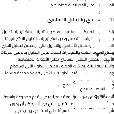
المتداولين توخي الحذر لإدارة مخاطرهم .
ل
ت
التحليل الفني والتحليل الاساسي
د
ا
يتطور سوق الفوركس باستمرار ، مع ظهور تقنيات واستراتيجيات تداول
و
جديدة طوال الوقت ، تتضمن بعض استراتيجيات التداول الأكثر شيوعًا
ل
التحليل الفني
و
التحليل الأساسي
والتداول الآلي ، يتضمن التحليل الفني
تحليل الرسوم البيانية والمؤشرات لتحديد فرص التداول بناءً على تحركات
حسابا
الأسعار ، يتضمن التحليل الأساسي تحليل الأحداث الاقتصادية
ت
والسياسية للتنبؤ بتحركات العملة ، يتضمن التداول الآلي استخدام
التداول
خوارزميات الكمبيوتر لتنفيذ التداولات بناءً على قواعد محددة مسبقًا .
أنواع الحسابات
الحسابات الإسلامية
في نهاية المقال نحب ان نوضح أن
السحب والإيداع
الشراك
سوق الفوركس هو سوق معقد وديناميكي يقدم مجموعة واسعة
ة
من الفرص للمتداولين والمستثمرين ، في حين أنه يمكن أن يكون
العلامة التجارية
سوقًا مربحًا ، إلا أنه يعد أيضًا سوقًا عالي المخاطر ، ويجب على