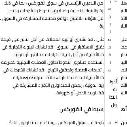
ن
هناك العديد من اللاعبين الرئيسيين في سوق الفوركس ، بما في ذلك
س
البنوك المركزية والبنوك التجارية وصناديق التحوط والشركات والتجار
خ
الأفراد ، لكل من هؤلاء اللاعبين دوافع مختلفة للمشاركة في السوق ،
ا
البنوك المركزية .
ل
على سبيل المثال ، قد تشتري أو تبيع العملات من أجل التأثير على قيمة
ص
عملتها أو لتحقيق الاستقرار في السوق ، قد تشارك البنوك التجارية في
ف
تداول العملات الأجنبية من أجل تلبية احتياجات عملائها أو لتوليد
ق
الإيرادات ، قد تستخدم صناديق التحوط تداول العملات الأجنبية كطريقة
ا
للمضاربة على تحركات العملة وتحقيق الأرباح ، قد تشارك الشركات في
ت
تداول العملات الأجنبية لإدارة مخاطر العملات المرتبطة بعمليات
أدوا
الأعمال التجارية الدولية ، يمكن للمتداولين الأفراد المشاركة في
ت
السوق كطريقة لتوليد الدخل أو كهواية .
التدا
ول
أهمية الوسيط في الفوركس
من أجل المشاركة في سوق الفوركس ، يستخدم المتداولون عادةً
م