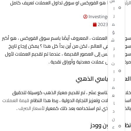
س
الرئيسية
»
ما هو الفوركس او سوق تداول العملات تعريف كامل
ا
Investingor Admin
ل
مايو 20, 2023
م
ؤ
سوق تداول العملات ، المعروف أيضًا باسم سوق الفوركس ، هو أكبر
ش
سوق مالي في العالم ، لكن من أين بدأ كل هذا ؟ يمكن إرجاع تاريخ
ر
سوق الفوركس إلى العصور القديمة ، عندما تم تقديم العملات لأول
ا
مرة في شكل عملات معدنية وأوراق نقدية .
ت
ا
العصر القياسي الذهبي
ل
م
خلال القرن التاسع عشر ، تم تقديم معيار الذهب كوسيلة لتحقيق
ع
استقرار العملات وتعزيز التجارة الدولية ، ربط هذا النظام
قيمة العملات
ا
بالذهب ، والذي تم استخدامه بعد ذلك كمعيار
لأسعار الصرف
.
د
ن
نظام بريتون وودز
ع