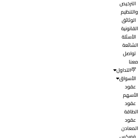
الترخيص
والتنظيم
الوثائق
القانونية
الأسئلة
الشائعة
تواصل
معنا
التداول
الأسواق
عقود
الأسهم
عقود
الطاقة
عقود
المعادن
فوركس