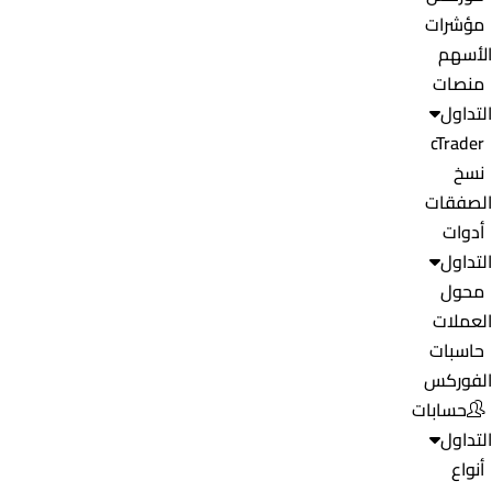
مؤشرات
الأسهم
منصات
التداول
cTrader
نسخ
الصفقات
أدوات
التداول
محول
العملات
حاسبات
الفوركس
حسابات
التداول
أنواع