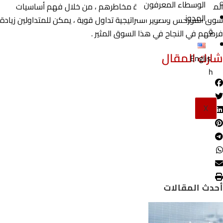
الوسطاء المعرفون
المتداولين توخي الحذر لإدارة مخاطرهم ، من خلال فهم أساسيات
المدون
سوق الفوركس وتطوير استراتيجية تداول قوية ، يمكن للمتداولين زيادة
ة
فرصهم في النجاح في هذا السوق المثير .
شارك المقال
Englis
h
X
أحدث المقالات