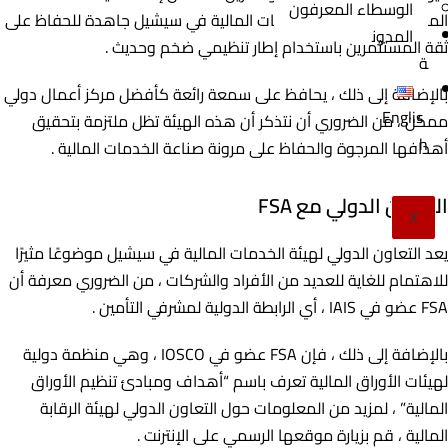
الوسطاء المعرفون
المالية ، تسعى هيئة الخدمات المالية في سيشيل جاهدة للحفاظ على
المدون
ثقة المستثمرين باستخدام إطار تنظيمي ضخم وحديث .
ة
بالإضافة إلى ذلك ، يحافظ على سمعة رائعة كأفضل مركز أعمال دولي
Englis
ممكن ، من الضروري أن نتذكر أن هذه الهيئة تظل ملتزمة بتحقيق
h
أهدافها المرجوة والحفاظ على مرونة صناعة الخدمات المالية .
التعاون الدولي مع FSA
X
يعد التعاون الدولي لهيئة الخدمات المالية في سيشيل موضوعًا مثيرًا
للاهتمام للغاية للعديد من الأفراد والشركات ، من الضروري معرفة أن
FSA عضو في IAIS ، أي الرابطة الدولية لمشرفي التأمين .
بالإضافة إلى ذلك ، فإن FSA عضو في IOSCO ، وهي منظمة دولية
لهيئات الأوراق المالية تعرف باسم “أهداف ومبادئ تنظيم الأوراق
المالية” ، لمزيد من المعلومات حول التعاون الدولي لهيئة الرقابة
المالية ، قم بزيارة موقعها الرسمي على الإنترنت .