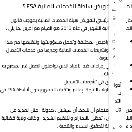
ن
لماذا تم تفويض سلطة الخدمات المالية FSA ؟
س
خ
كان السبب الرئيسي لتفويض هيئة الخدمات المالية بموجب قانون
ا
الخدمات المالية الشهير في عام 2013 هو القيام مع آخرين بما يلي :
ل
ص
مراقبة التراخيص المختلفة وتحمل مسؤوليتها وتنظيمها مع هذا
ف
القانون ، وتشريعات الخدمات المالية وغيرها من خدمات الأعمال
ق
المالية الحيوية .
ا
الشروع في إجراءات ضد الأفراد الذين يواصلون العمل غير المصرح به
ت
داخل الدولة .
عمل نسبي في تشريعات التسجيل .
أدوا
اتخاذ الخطوات اللازمة لإعلام وتثقيف الجمهور حول أنشطة FSA في
ت
الدولة .
التدا
ول
من المثير للاهتمام أن نلاحظ أن سيشيل ، كدولة ، مثل العديد من
البلدان الأخرى ، تحظى بالاحترام والتنظيم الشديد ، وكانت ولاية قضائية
داعمة وفعالة لتحقيق السلام والتنمية .
م