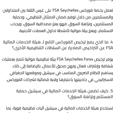
تعمل رخصة فوركس FSA Seychelles على غرس الثقة بين المتداولين
والمستثمرين من خلال توفير ضمان الامتثال التنظيمي، وحماية
المستثمرين، ونزاهة السوق. فهو يعزز مصداقية السوق، ويجذب
الاستثمار، ويعزز بيئة مواتية لأنشطة تداول العملات الأجنبية.
4. ما الذي يميز ترخيص الفوركس التابع لـ هيئة الخدمات المالية
FSA عن التراخيص الصادرة عن السلطات التنظيمية الأخرى؟
يوفر ترخيص FSA Seychelles Forex بيئة تنظيمية مواتية تتميز بعمليات
شفافة وإشراف فعال ونهج صديق للأعمال. بالإضافة إلى ذلك،
يساهم النظام الضريبي المناسب في سيشيل وموقعها الجغرافي
الاستراتيجي في جاذبيتها باعتبارها ولاية قضائية لشركات الفوركس.
5. كيف تضمن هيئة الخدمات المالية في سيشيل حماية
المستثمر ونزاهة السوق؟
تستخدم هيئة الخدمات المالية في سيشيل آليات تنظيمية قوية، بما