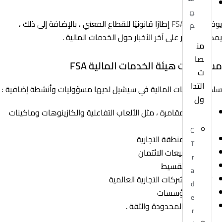
التأمين
ه
يوفر موقع
FSA
إطارًا قانونيًا للقطاع المعني ، بالإضافة إلى ذلك ،
م
يمكنك العثور على آخر الأخبار حول الخدمات المالية .
من
صا
مسؤوليات هيئة الخدمات المالية FSA
ت
التدا
سلطة الخدمات المالية في سيشيل لديها مسؤوليات وأنشطة إضافية :
ول
أنشطة المقامرة ، مثل الألعاب التفاعلية والكازينوهات وماكينات
القمار .
C
أنشطة المنطقة التجارية
T
أنشطة مبيعات الائتمان
r
الشراء بالتقسيط
a
تسجيل الشركات التجارية العالمية
d
سجل المؤسسات
e
الشركات المحدودة والثقة .
r