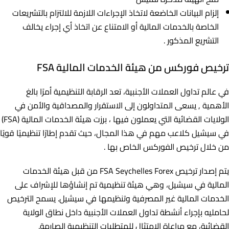
إلزام البيانات الخاضعة لاتخاذ الإجراءات اللازمة للالتزام بالتشريعات
الخاصة بالخدمات المالية أو الامتناع عن اتخاذ أي إجراء يخالف
التشريع المذكور .
ترخيص فوركس من هيئة الخدمات المالية FSA
في عالم تداول العملات الأجنبية، تعد الرقابة التنظيمية أمرًا بالغ
الأهمية , يسعى المتداولون إلى الاستقرار والمصداقية والأمن في
الولايات القضائية التي يعملون فيها ، برزت هيئة الخدمات المالية (FSA)
في سيشيل كلاعب مهم في هذا المجال، حيث تقدم إطارًا تنظيميًا قويًا
من خلال ترخيص الفوركس الخاص بها .
يتم إصدار ترخيص FSA Seychelles Forex من قبل هيئة الخدمات
المالية في سيشيل، وهي هيئة تنظيمية تم إنشاؤها للإشراف على
الخدمات المالية غير المصرفية وتنظيمها في سيشيل. يسمح الترخيص
لحامليه بإجراء أنشطة تداول العملات الأجنبية داخل نطاق الولاية
القضائية، مع مراعاة الامتثال للمتطلبات التنظيمية الصارمة.