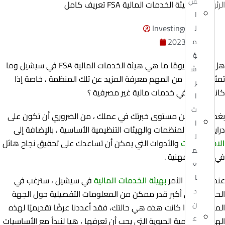
س
الرئيسية
»
هيئة الخدمات المالية FSA تعريف كامل
ا
Investingor Admin
ل
مايو 22, 2023
م
ؤ
هل تساءلت يومًا ما هي هيئة الخدمات المالية FSA في سيشيل وما
ش
تمثله ؟ لماذا من المهم معرفة المزيد عن تلك المنظمة ، خاصة إذا
ر
كانت تعمل في خدمات مالية غير مصرفية ؟
ا
ت
بغض النظر عن مستوى خبرتك في عملك ، من الضروري أن تكون على
ا
دراية بجميع المنظمات والهيئات التنظيمية الأساسية ، بالإضافة إلى
ل
الاستراتيجيات
والأدوات التي يمكن أن تساعدك على تحقيق نجاح هائل
م
في حياتك المهنية .
ع
ا
عندما يتعلق الأمر
بهيئة الخدمات المالية
في سيشيل ، سترغب في
د
الحصول على أكبر قدر ممكن من المعلومات التفصيلية حول الجهة
ن
المنظمة ، إذا كانت هذه هي حالتك، فقد أعددنا عرضًا تقديميًا لهذه
ع
الهيئة التنظيمية الحيوية التي يجب أن تعرفها ، هيا لنبدأ مع الأساسيات