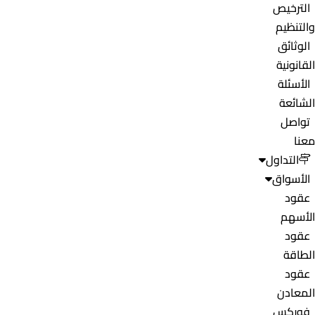
الترخيص
والتنظيم
الوثائق
القانونية
الأسئلة
الشائعة
تواصل
معنا
التداول
الأسواق
عقود
الأسهم
عقود
الطاقة
عقود
المعادن
فوركس