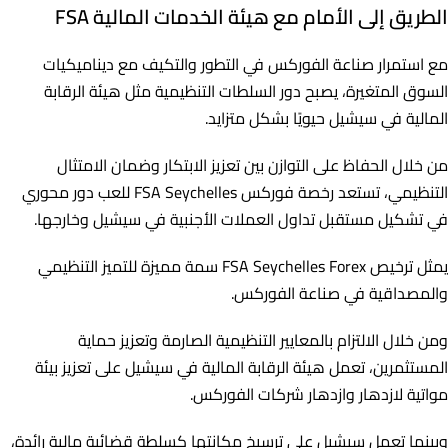
الطريق إلى الأمام مع هيئة الخدمات المالية FSA
مع استمرار صناعة الفوركس في التطور والتكيف مع ديناميكيات
السوق المتغيرة، يصبح دور السلطات التنظيمية مثل هيئة الرقابة
المالية في سيشيل حيويًا بشكل متزايد.
من خلال الحفاظ على التوازن بين تعزيز الابتكار وضمان الامتثال
التنظيمي، تستعد رخصة فوركس FSA Seychelles للعب دور محوري
في تشكيل مستقبل تداول العملات الأجنبية في سيشيل وخارجها.
يمثل ترخيص FSA Seychelles Forex سمة مميزة للتميز التنظيمي
والمصداقية في صناعة الفوركس.
ومن خلال الالتزام بالمعايير التنظيمية الصارمة وتعزيز حماية
المستثمرين، تعمل هيئة الرقابة المالية في سيشيل على تعزيز بيئة
مواتية لازدهار وازدهار شركات الفوركس.
وبينما تعمل سيشيل على ترسيخ مكانتها كسلطة قضائية مالية رائدة،