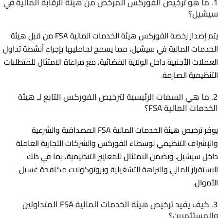
1. ما هو ترخيص الفوركس المرخص من هيئة الرقابة المالية في
سيشيل؟
يتم إصدار رخصة الفوركس هيئة الخدمات المالية FSA من قبل هيئة
الخدمات المالية في سيشيل، مما يسمح لحامليها بإجراء أنشطة تداول
العملات الأجنبية داخل الولاية القضائية، مع مراعاة الامتثال للمتطلبات
التنظيمية الصارمة.
2. ما هي السمات الرئيسية لترخيص الفوركس التابع لـ هيئة
الخدمات المالية FSA؟
يوفر ترخيص هيئة الخدمات المالية FSA المصداقية والشرعية
والإشراف التنظيمي لوسطاء الفوركس والشركات التجارية العاملة
داخل سيشيل. ويضمن الامتثال للمعايير التنظيمية، بما في ذلك
الاستقرار المالي والنزاهة التشغيلية وبروتوكولات مكافحة غسيل
الأموال.
3. كيف يفيد ترخيص هيئة الخدمات المالية FSA المتداولين
والمستثمرين؟