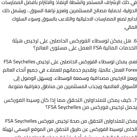
في ذلك الإشراف المستمر وأنشطة الإنفاذ والالتزام بأفضل الممارسات
الدولية، لحماية مصالح المستثمرين وتعزيز نزاهة السوق ، ويشمل ذلك
تدابير لمنع الممارسات الاحتيالية والتلاعب بالسوق وسوء السلوك
المالي.
6. هل يمكن لوسطاء الفوركس الحاصلين على ترخيص هيئة
الخدمات المالية FSA العمل على مستوى العالم؟
نعم، يمكن لوسطاء الفوركس الحاصلين على ترخيص FSA Seychelles
Forex العمل عالميًا، وتقديم خدماتهم للعملاء في جميع أنحاء العالم.
ويعزز الترخيص مصداقية وسمعة الوسطاء، ويسهل الوصول إلى
الأسواق العالمية ويجذب المستثمرين من مناطق جغرافية متنوعة.
7. كيف يمكن للمتداولين التحقق مما إذا كان وسيط الفوركس
يحمل ترخيص فوركس من FSA Seychelles؟
يمكن للمتداولين التحقق من صحة ترخيص فوركس FSA Seychelles
الخاص لوسيط الفوركس عن طريق التحقق من الموقع الرسمي لهيئة