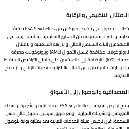
الامتثال التنظيمي والرقابة
يتطلب الحصول على ترخيص فوركس من FSA Seychelles تدقيقًا
صارمًا والالتزام بمجموعة من المعايير التنظيمية الشاملة ، يجب على
المتقدمين إثبات الاستقرار المالي والنزاهة التشغيلية والامتثال
لبروتوكولات مكافحة غسيل الأموال (AML) وبروتوكولات معرفة
عميلك (KYC). بالإضافة إلى ذلك، يتعين على حاملي التراخيص الاحتفاظ
باحتياطيات كافية من رأس المال والالتزام بمتطلبات الإبلاغ والإفصاح
الصارمة.
المصداقية والوصول إلى الأسواق
يمنح ترخيص فوركس FSA Seychelles المصداقية والشرعية لوسطاء
الفوركس والشركات التجارية ، ومع ظهور سيشيل كمركز مالي حسن
السمعة، فإن ترخيص هيئة الخدمات المالية يعد بمثابة بوابة للوصول
إلى الأسواق العالمية وجذب المستثمرين.