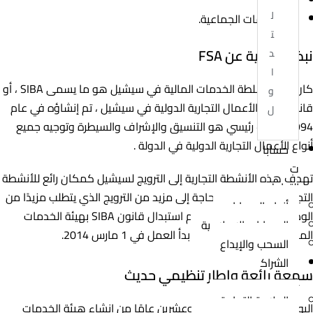
ل
المساهمات الجماعية.
ت
نبذة تاريخية عن FSA
د
ا
كان سلف سلطة الخدمات المالية في سيشيل هو ما يسمى SIBA ، أو
و
قانون هيئة الأعمال التجارية الدولية في سيشيل ، تم إنشاؤه في عام
ل
1994 بهدف رئيسي هو التنسيق والإشراف والسيطرة وتوجيه جميع
أنواع الأعمال التجارية الدولية في الدولة .
حسابا
ت
تهدف هذه الأنشطة التجارية إلى الترويج لسيشيل كمكان رائع للأنشطة
التداول
التجارية ، بما أن هناك حاجة إلى مزيد من الترويج الذي يتطلب مزيدًا من
أنواع الحسابات
الوضوح والشفافية ، فقد تم استبدال قانون SIBA بهيئة الخدمات
الحسابات الإسلامية
المالية في سيشيل الحالية ، بدأ العمل في 1 مارس 2014.
السحب والإيداع
الشراك
سمعة رائعة وإطار تنظيمي حديث
ة
العلامة التجارية
اليوم ، بعد أكثر من خمسة وعشرين عامًا من إنشاء هيئة الخدمات