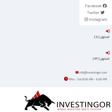
Ski
Facebook
t
Twitter
conten
Instagram
الدخول [ S ]
الدخول [ PT ]
info@investingor.com
Mon - Sat 8:00 AM - 6:00 PM