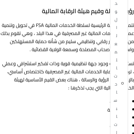
ح
رؤية ورسالة وقيم هيئة الرقابة المالية
و
ل
تتمثل المهمة الرئيسية لسلطة الخدمات المالية FSA في تحويل وتنمية
ا
عمليات الخدمات المالية غير المصرفية في هذا البلد ، وهي تقوم بذلك
ل
من خلال إطار رقابي وتنظيمي سليم من شأنه حماية المستهلكين
ع
واستثمارات أصحاب المصلحة وسمعة الولاية القضائية .
م
ل
تستلزم الرؤية وجود جهة تنظيمية قوية وذات تفكير استشرافي وعملي
ا
، تركز على حماية الخدمات المالية غير المصرفية كاختصاص أساسي،
ت
بالإضافة إلى الرؤية والرسالة ، هناك بعض القيم الأساسية لهيئة
ح
الخدمات المالية التي يجب تذكرها :
ا
س
الشفافية
ب
المسؤولية
ا
النزاهة
ت
الاحترافية
ا
المراقبة