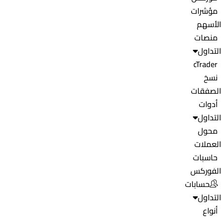
مؤشرات
الأسهم
منصات
التداول
cTrader
نسخ
الصفقات
أدوات
التداول
محول
العملات
حاسبات
الفوركس
حسابات
التداول
أنواع