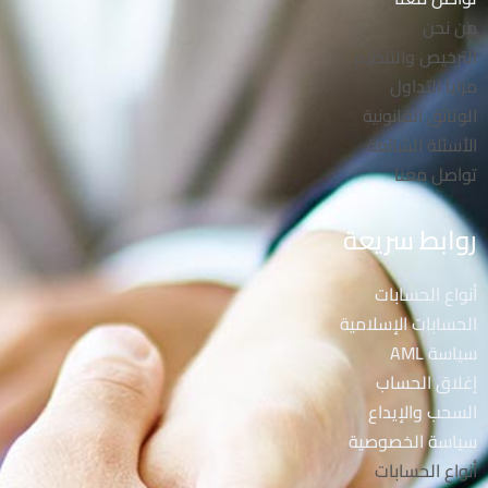
من نحن
الترخيص والتنظيم
مزايا التداول
الوثائق القانونية
الأسئلة الشائعة
تواصل معنا
روابط سريعة
أنواع الحسابات
الحسابات الإسلامية
سياسة AML
إغلاق الحساب
السحب والإيداع
سياسة الخصوصية
أنواع الحسابات