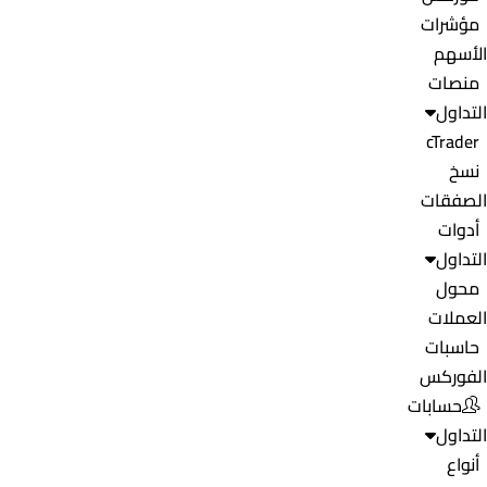
مؤشرات
الأسهم
منصات
التداول
cTrader
نسخ
الصفقات
أدوات
التداول
محول
العملات
حاسبات
الفوركس
حسابات
التداول
أنواع