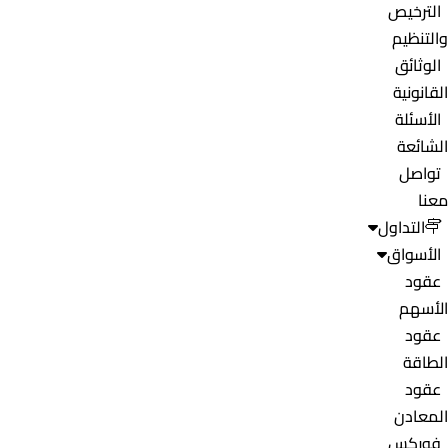
الترخيص
والتنظيم
الوثائق
القانونية
الأسئلة
الشائعة
تواصل
معنا
التداول
الأسواق
عقود
الأسهم
عقود
الطاقة
عقود
المعادن
فوركس