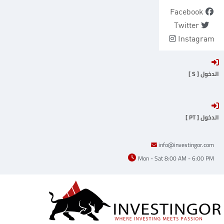
Ski
Facebook
t
Twitter
conten
Instagram
الدخول [ S ]
الدخول [ PT ]
info@investingor.com
Mon - Sat 8:00 AM - 6:00 PM