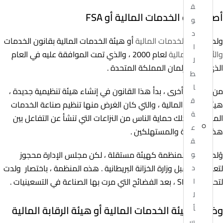
ق
أصل هيئة الخدمات المالية أو FSA
و
د
ولدت
هيئة الخدمات المالية
أو هيئة الخدمات المالية بقانون الخدمات
ا
والأسواق المالية
لعام 2000 ، والذي تمت الموافقة عليه في العام
ل
الذي ذكره برلمان المملكة المتحدة .
ط
ا
من بين أمور أخرى ، بدأ هذا القانون في إنشاء هيئة تنظيمية جديدة ،
ق
هيئة الرقابة المالية ، والتي كان الغرض منها تنظيم صناعة الخدمات
ة
المالية ، وكذلك حماية الناس من النزاعات التي تنشأ عن التفاعل بين
ع
هذه الصناعة والمستهلكين .
ق
وُلدت هذه المنظمة كهيئة مستقلة ، لكن مجلس الإدارة محجوز
و
لتعيينه من قبل وزارة الخزانة البريطانية . هذه المنظمة ، باختصار ولدت
د
لتحل محل SIB ، بعد الفضائح التي مرت بها الصناعة في التسعينيات .
ا
ل
وظائف هيئة الخدمات المالية أو هيئة الرقابة المالية
أ
س