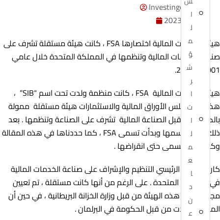
س
Investingor Admin
ا
مايو 22, 2023
ل
م
هيئة الخدمات المالية اختصارها FSA ، كانت هيئة مستقلة تشرف على
ؤ
صناعة الخدمات المالية وتنظمها في المملكة المتحدة خلال عامي
ش
2001 و 2013.
ر
هيئة الخدمات المالية FSA ، كانت منظمة ولدت تحت اسم “SIB” ،
ا
هذا هو مجلس الأوراق المالية والاستثمارات هيئة مستقلة ممولة
ت
بالكامل من قبل الصناعة المالية تشرف على الصناعة وتنظمها . بعد
ا
ذلك ، غيرت اسمها وبدأت تسمى FSA ، كما حددناها في هذه المقالة
ل
وكما كانت تسمى حتى انقراضها .
م
ع
كان هدفها الرئيسي التنظيم والإشراف على صناعة الخدمات المالية
ا
في المملكة المتحدة . على الرغم من أنها كانت مستقلة ، تم تعيين
د
مجلس إدارة هذه الهيئة من قبل وزارة الخزانة البريطانية ، في حين أن
ن
المنظمة ولدت من قبل الحكومة في البرلمان .
ع