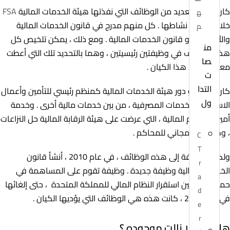
كان هناك العديد من الوظائف التي نفذتها هيئة الخدمات المالية
FSA
ه
خلال سنوات نشاطها . كل منهم مدرج في قانون الخدمات المالية
م
والأسواق ، أو قانون الخدمات المالية . ومع ذلك ، يمكن تلخيص كل
من
هذه الوظائف في وظيفتين رئيسيتين ، وهما بالتحديد تلك التي أعطت
صا
معنى لوجود هذا الكيان .
ت
التدا
كان هذا هو دور هيئة الخدمات المالية كمنظم رئيسي للتأمين وأعمال
ول
الاستثمار والخدمات المصرفية ، من بين خدمات مالية أخرى . وخدمة
أمين المظالم المالية ، التي عرضت على هيئة الرقابة المالية حل النزاعات
، وهذا بديل مجاني للمحاكم .
C
T
ولكن بالإضافة إلى هذه الوظائف ، في عام 2010 ، أنشأ قانون
r
الخدمات المالية وظيفة جديدة . وظيفة تقوم على المساهمة في
a
حماية وتحسين استقرار النظام المالي للمملكة المتحدة ، حتى إلغائها
d
في عام 2013 ، كانت هذه هي الوظائف التي يؤديها الكيان .
e
r
هل FSA لا زالت موجوده ؟