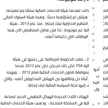
ن
س
المهام التي كانت تنفذها هيئة الخدمات المالية سابقًا يتم تنفيذها
خ
الآن من قبل هيئتين تم إنشاؤهما حديثًا ، وهما هيئة السلوك المالي
ا
(FCA) وهيئة التنظيم الاحترازية لبنك إنجلترا . منذ عام 2013 ، هيئة
ل
الخدمات المالية غير موجودة ، لذا فإن هاتين المنظمتين الآن هما
ص
اللتان تؤديان الوظائف التي ذكرناها أعلاه .
ف
ق
لكن لماذا؟
ا
في عام 2010 ، علقت الحكومة البريطانية على رغبتها في هيئة
ت
الخدمات المالية FSA لكن ذلك لم يكن حتى عام 2012 عندما
أدوا
اختفتFSA ، بموافقة قانون الخدمات المالية لعام 2012 ، وبهذه
ت
الطريقة ، يتم أيضًا حل وظائفها بين الهيئتين المذكورتين أعلاه ، والتي
التدا
يجب أن نضيف إليها لجنة السياسة المالية لبنك إنجلترا .
ول
شكلت هذه الهيئات الثلاث الجديدة الهيكل التنظيمي الجديد لصناعة
الخدمات المالية في المملكة المتحدة ، وذهبت هيئة الخدمات المالية
م